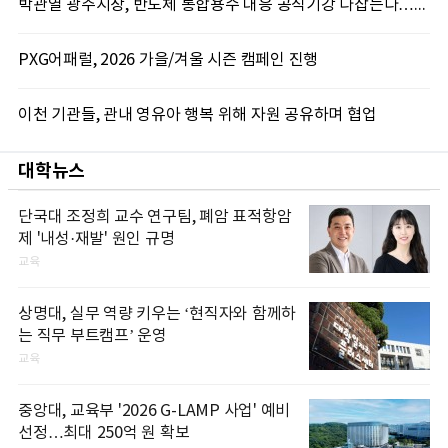
박관열 광주시장, 반도체 통합용수 대응 공직기강 다잡는다…“공식 입장 미반영 엄중 조치”
PXG어패럴, 2026 가을/겨울 시즌 캠페인 진행
이천 기관들, 관내 영유아 행복 위해 자원 공유하며 협업
대학뉴스
단국대 조정희 교수 연구팀, 폐암 표적항암
제 '내성·재발' 원인 규명
교육
상명대, 실무 역량 키우는 ‘현직자와 함께하
는 직무 부트캠프’ 운영
교육
중앙대, 교육부 '2026 G-LAMP 사업' 예비
선정…최대 250억 원 확보