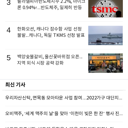
3
필라델피아반도체지수 2.2%, 마이크
론 0.94%↑...반도체주, 일제히 반등
4
한화오션, 캐나다 잠수함 사업 선정
불발...캐나다, 독일 TKMS 선정 발표
5
백양숯불갈비, 울산꽃바위점 오픈...
지역 외식 시장 공략 강화
최신 기사
우리자산신탁, 면목동 모아타운 사업 참여…2022가구 대단지 조성
오비맥주, ‘세계 맥주의 날’을 맞아 ‘이천이 빚은 한 잔’ 행사 진행