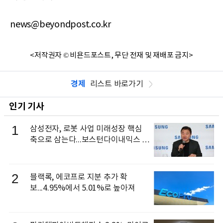
news@beyondpost.co.kr
<저작권자 © 비욘드포스트, 무단 전재 및 재배포 금지>
경제
리스트 바로가기
인기 기사
1
삼성전자, 로봇 사업 미래성장 핵심
축으로 삼는다...보스턴다이내믹스 출
신 이동건 부사장, 로보틱스 전략팀장
으로 선임
2
블랙록, 에코프로 지분 추가 확
보...4.95%에서 5.01%로 높아져