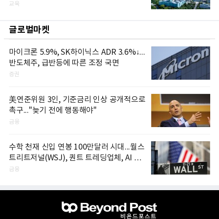
교육
글로벌마켓
마이크론 5.9%, SK하이닉스 ADR 3.6%↓...
반도체주, 급반등에 따른 조정 국면
증권
美연준위원 3인, 기준금리 인상 공개적으로
촉구..."늦기 전에 행동해야"
금융
수학 천재 신입 연봉 100만달러 시대...월스
트리트저널(WSJ), 퀀트 트레딩업체, AI 기
업들 인재 확보 경쟁
금융