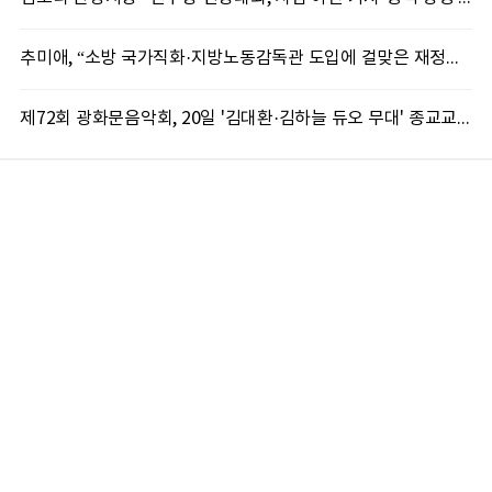
추미애, “소방 국가직화·지방노동감독관 도입에 걸맞은 재정체계 완성해야”
제72회 광화문음악회, 20일 '김대환·김하늘 듀오 무대' 종교교회서 무료 개최