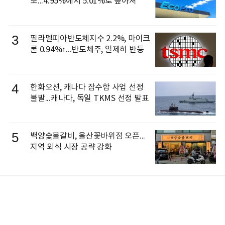
보...4.95%에서 5.01%로 높아져
3
필라델피아반도체지수 2.2%, 마이크
론 0.94%↑...반도체주, 일제히 반등
4
한화오션, 캐나다 잠수함 사업 선정
불발...캐나다, 독일 TKMS 선정 발표
5
백양숯불갈비, 울산꽃바위점 오픈...
지역 외식 시장 공략 강화