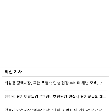
최신 기사
최원용 평택시장, 극한 폭염속 민생 현장 누비며 해법 모색…“현장에 답 있다”
안민석 경기도교육감, “교권보호전담관 면접서 경기교육의 희망 봤다”
김보라 안성시장 “민주당 전당대회, 사람 아닌 가치·정책 경쟁 돼야”