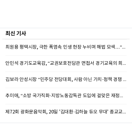
최신 기사
최원용 평택시장, 극한 폭염속 민생 현장 누비며 해법 모색…“현장에 답 있다”
안민석 경기도교육감, “교권보호전담관 면접서 경기교육의 희망 봤다”
김보라 안성시장 “민주당 전당대회, 사람 아닌 가치·정책 경쟁 돼야”
추미애, “소방 국가직화·지방노동감독관 도입에 걸맞은 재정체계 완성해야”
제72회 광화문음악회, 20일 '김대환·김하늘 듀오 무대' 종교교회서 무료 개최