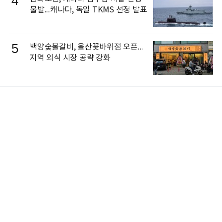
4
불발...캐나다, 독일 TKMS 선정 발표
5
백양숯불갈비, 울산꽃바위점 오픈...
지역 외식 시장 공략 강화