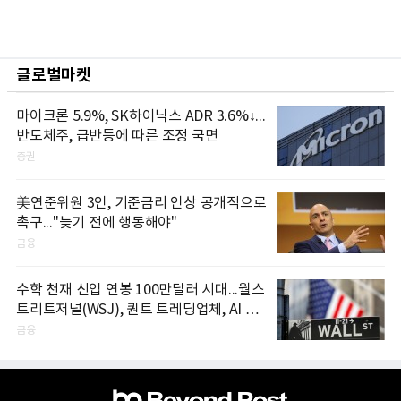
글로벌마켓
마이크론 5.9%, SK하이닉스 ADR 3.6%↓...
반도체주, 급반등에 따른 조정 국면
증권
美연준위원 3인, 기준금리 인상 공개적으로
촉구..."늦기 전에 행동해야"
금융
수학 천재 신입 연봉 100만달러 시대...월스
트리트저널(WSJ), 퀀트 트레딩업체, AI 기
업들 인재 확보 경쟁
금융