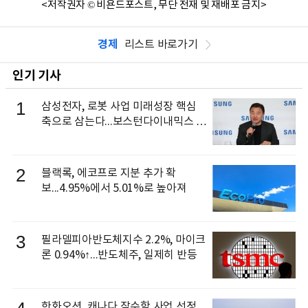
<저작권자 © 비욘드포스트, 무단 전재 및 재배포 금지>
경제
리스트 바로가기
인기 기사
1
삼성전자, 로봇 사업 미래성장 핵심
축으로 삼는다...보스턴다이내믹스 출
신 이동건 부사장, 로보틱스 전략팀장
으로 선임
2
블랙록, 에코프로 지분 추가 확
보...4.95%에서 5.01%로 높아져
3
필라델피아반도체지수 2.2%, 마이크
론 0.94%↑...반도체주, 일제히 반등
한화오션, 캐나다 잠수함 사업 선정