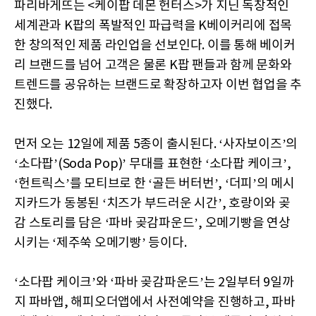
파리바게뜨는 <케이팝 데몬 헌터스>가 지닌 독창적인
세계관과 K팝의 폭발적인 파급력을 K베이커리에 접목
한 창의적인 제품 라인업을 선보인다. 이를 통해 베이커
리 브랜드를 넘어 고객은 물론 K팝 팬들과 함께 문화와
트렌드를 공유하는 브랜드로 확장하고자 이번 협업을 추
진했다.
먼저 오는 12일에 제품 5종이 출시된다. ‘사자보이즈’의
‘소다팝’(Soda Pop)’ 무대를 표현한 ‘소다팝 케이크’,
‘헌트릭스’를 모티브로 한 ‘골든 버터번’, ‘더피’의 메시
지카드가 동봉된 ‘치즈가 부드러운 시간’, 호랑이와 곶
감 스토리를 담은 ‘파바 곶감파운드’, 오메기빵을 연상
시키는 ‘제주쑥 오메기빵’ 등이다.
‘소다팝 케이크’와 ‘파바 곶감파운드’는 2일부터 9일까
지 파바앱, 해피오더앱에서 사전예약을 진행하고, 파바