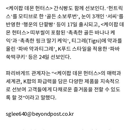
<케이팝 데몬 헌터스> 간식빵도 함께 선보인다. ‘헌트릭
스’를 모티브로 한 ‘골든 소보루번’, 눈이 3개인 ‘서씨’를
반영한 ‘행운의 단팥빵’ 등이 17일 출시되고, <케이팝 데
몬 헌터스> 띠부씰이 포함된 ‘촉촉한 골든 바나나 케
익’과 ‘촉촉한 핑크 딸기 케익’, 티그레(Tigré)에 약과를
올린 ‘파바 약과티그레’, K푸드 스타일을 적용한 ‘파바
쑥떡쿠키’ 등은 24일 선보인다.
파리바게뜨 관계자는 “<케이팝 데몬 헌터스>의 매력과
세계관, K팝의 파급력을 담은 다양한 제품을 지속적으
로 선보여 고객들에게 다채로운 즐거움을 전할 수 있도
록 할 것”이라고 말했다.
sglee640@beyondpost.co.kr