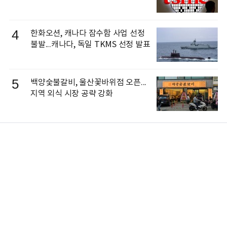
4
한화오션, 캐나다 잠수함 사업 선정
불발...캐나다, 독일 TKMS 선정 발표
5
백양숯불갈비, 울산꽃바위점 오픈...
지역 외식 시장 공략 강화