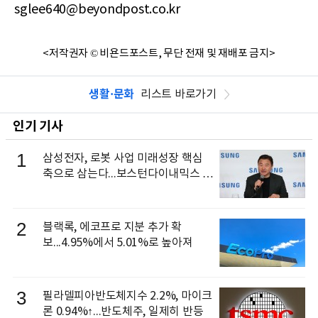
sglee640@beyondpost.co.kr
<저작권자 © 비욘드포스트, 무단 전재 및 재배포 금지>
생활·문화
리스트 바로가기
인기 기사
1
삼성전자, 로봇 사업 미래성장 핵심
축으로 삼는다...보스턴다이내믹스 출
신 이동건 부사장, 로보틱스 전략팀장
으로 선임
2
블랙록, 에코프로 지분 추가 확
보...4.95%에서 5.01%로 높아져
3
필라델피아반도체지수 2.2%, 마이크
론 0.94%↑...반도체주, 일제히 반등