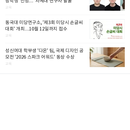
장학생' 선정…"차세대 연구자 발굴"
교육
동국대 미당연구소, '제3회 미당시 손글씨
대회' 개최…10월 12일까지 접수
교육
성신여대 학부생 '다온' 팀, 국제 디자인 공
모전 '2026 스파크 어워드' 동상 수상
교육