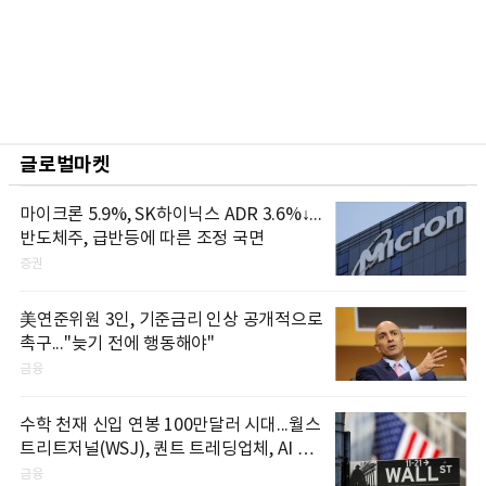
글로벌마켓
마이크론 5.9%, SK하이닉스 ADR 3.6%↓...
반도체주, 급반등에 따른 조정 국면
증권
美연준위원 3인, 기준금리 인상 공개적으로
촉구..."늦기 전에 행동해야"
금융
수학 천재 신입 연봉 100만달러 시대...월스
트리트저널(WSJ), 퀀트 트레딩업체, AI 기
업들 인재 확보 경쟁
금융