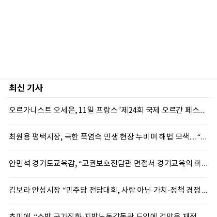
최신 기사
오르가니스트 오세은, 11일 프랑스 '제24회 국제 오르간 페스티벌' 초청 리사이틀 개최
최원용 평택시장, 극한 폭염속 민생 현장 누비며 해법 모색…“현장에 답 있다”
안민석 경기도교육감, “교권보호전담관 면접서 경기교육의 희망 봤다”
김보라 안성시장 “민주당 전당대회, 사람 아닌 가치·정책 경쟁 돼야”
추미애, “소방 국가직화·지방노동감독관 도입에 걸맞은 재정체계 완성해야”