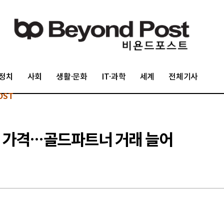
정치
사회
생활·문화
IT·과학
세계
전체기사
OST
물 가격…골드파트너 거래 늘어