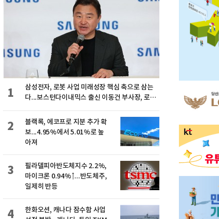
삼성전자, 로봇 사업 미래성장 핵심 축으로 삼는
1
다...보스턴다이내믹스 출신 이동건 부사장, 로보
틱스 전략팀장으로 선임
블랙록, 에코프로 지분 추가 확
2
보...4.95%에서 5.01%로 높
아져
필라델피아반도체지수 2.2%,
3
마이크론 0.94%↑...반도체주,
일제히 반등
한화오션, 캐나다 잠수함 사업
4