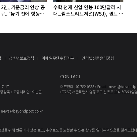
3인, 기준금리 인상 공
수학 천재 신입 연봉 100만달러 시
구..."늦기 전에 행동해
대...월스트리트저널(WSJ), 퀀트 트
레딩업체, AI 기업들 인재 확보 경
쟁
침
청소년보호정책
이메일무단수집거부
인터넷신문윤리강령
CONTACT
7. 17
대표전화 : 02-782-0365 / Email : news@beyondpo
 황상욱 / 고충처리인 : 이순곤
(07262) 서울특별시 영등포구 선유로 114, 603호
l to news@beyondpost.co.kr
보장을 위해 반론이나 정정 보도, 추후보도를 요청할 수 있는 창구를 열어두고 있음을 알려드립니