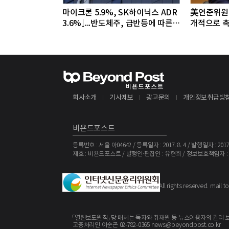
마이크론 5.9%, SK하이닉스 ADR
美연준위원 
3.6%↓...반도체주, 급반등에 따른
개적으로 촉
조정 국면
야"
회사소개
기사제보
광고문의
개인정보취급방
비욘드포스트
등록번호 : 서울 아04642 / 등록일자 : 2017. 8. 4 / 발행일자 : 2017. 
제호 : 비욘드포스트 / 발행인·편집인 : 유현희 / 정보보호책임자 :
The BeyondPost
Copyright ©
. All rights reserved. mai
「열린보도원칙」 당 매체는 독자와 취재원 등 뉴스이용자의 권리 
고충처리인 이순곤 02-782-0365 news@beyondpost.co.kr