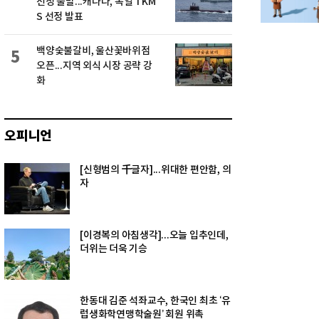
선정 불발...캐나다, 독일 TKM
S 선정 발표
백양숯불갈비, 울산꽃바위점
5
오픈...지역 외식 시장 공략 강
화
오피니언
[신형범의 千글자]...위대한 편안함, 의
자
[이경복의 아침생각]...오늘 입추인데,
더위는 더욱 기승
한동대 김준 석좌교수, 한국인 최초 ‘유
럽생화학연맹학술원’ 회원 위촉