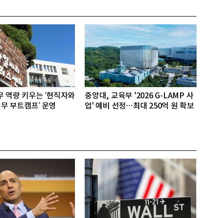
무 역량 키우는 ‘현직자와
중앙대, 교육부 '2026 G-LAMP 사
무 부트캠프’ 운영
업' 예비 선정…최대 250억 원 확보