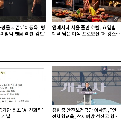
핑몰 시즌2’ 이동욱, 명
앰배서더 서울 풀만 호텔, 요일별
피범벅 맨몸 액션 ‘감탄’
혜택 담은 미식 프로모션 ‘더 킹스 :
다이닝 프리빌리지즈’ 선봬
기관 최초 'AI 친화적'
김현중 안전보건공단 이사장, "안
 개발
전체험교육, 산재예방 선진국 향한
첫걸음"