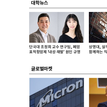
대학뉴스
단국대 조정희 교수 연구팀, 폐암
상명대, 실
표적항암제 '내성·재발' 원인 규명
함께하는 직
글로벌마켓