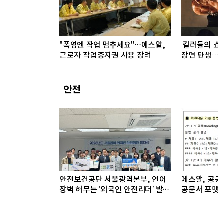
"폭염엔 작업 멈추세요"…에스알,
‘킬러들의 쇼
근로자 작업중지권 사용 장려
장면 탄생…
안전
안전보건공단 서울광역본부, 언어
에스알, 공공
장벽 허무는 ‘외국인 안전리더’ 발대
공문서 포맷
식 개최