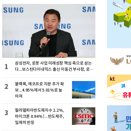
삼성전자, 로봇 사업 미래성장 핵심 축으로 삼는
1
다...보스턴다이내믹스 출신 이동건 부사장, 로보
틱스 전략팀장으로 선임
블랙록, 에코프로 지분 추가 확
2
보...4.95%에서 5.01%로 높
아져
필라델피아반도체지수 2.2%,
3
마이크론 0.94%↑...반도체주,
일제히 반등