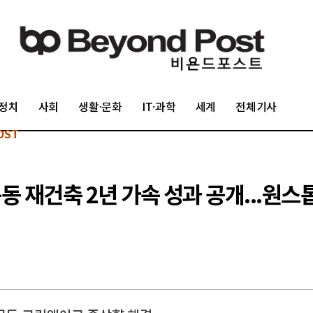
정치
사회
생활·문화
IT·과학
세계
전체기사
OST
동 재건축 2년 가속 성과 공개...원