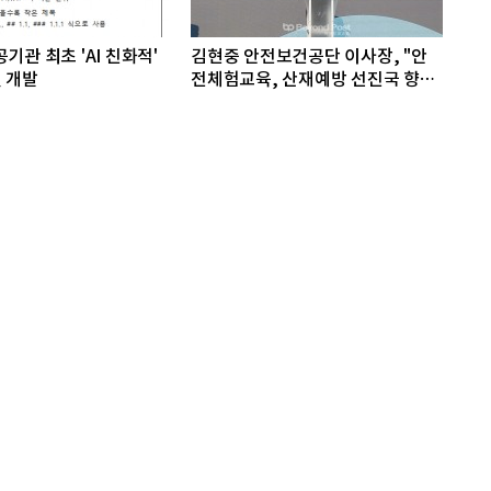
기관 최초 'AI 친화적'
김현중 안전보건공단 이사장, "안
 개발
전체험교육, 산재예방 선진국 향한
첫걸음"