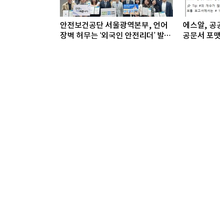
안전보건공단 서울광역본부, 언어
에스알, 공공
장벽 허무는 ‘외국인 안전리더’ 발대
공문서 포맷
식 개최