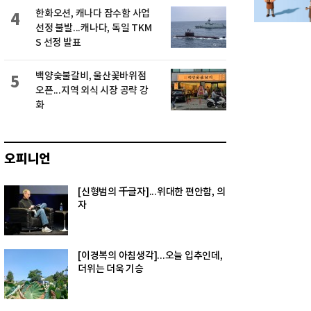
한화오션, 캐나다 잠수함 사업
4
선정 불발...캐나다, 독일 TKM
S 선정 발표
백양숯불갈비, 울산꽃바위점
5
오픈...지역 외식 시장 공략 강
화
오피니언
[신형범의 千글자]...위대한 편안함, 의
자
[이경복의 아침생각]...오늘 입추인데,
더위는 더욱 기승