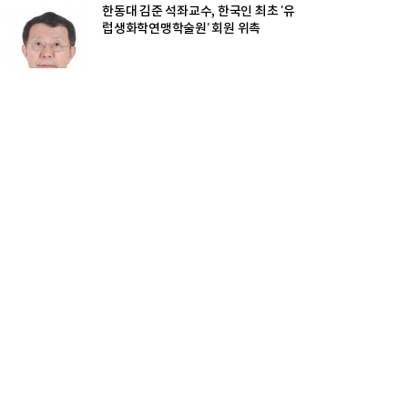
한동대 김준 석좌교수, 한국인 최초 ‘유
럽생화학연맹학술원’ 회원 위촉