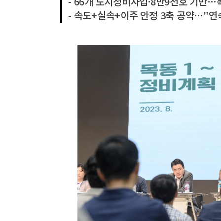
- 66개 도시정비사업·8만9천호 기반
- 속도+실속+이주 안정 3축 공약…"연