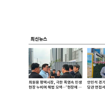
최신뉴스
최원용 평택시장, 극한 폭염속 민생
안민석 경기
현장 누비며 해법 모색…“현장에 답
담관 면접서
있다”