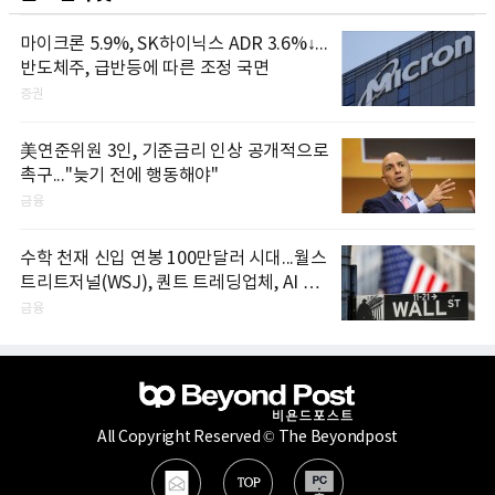
마이크론 5.9%, SK하이닉스 ADR 3.6%↓...
반도체주, 급반등에 따른 조정 국면
증권
美연준위원 3인, 기준금리 인상 공개적으로
촉구..."늦기 전에 행동해야"
금융
수학 천재 신입 연봉 100만달러 시대...월스
트리트저널(WSJ), 퀀트 트레딩업체, AI 기
업들 인재 확보 경쟁
금융
All Copyright Reserved © The Beyondpost