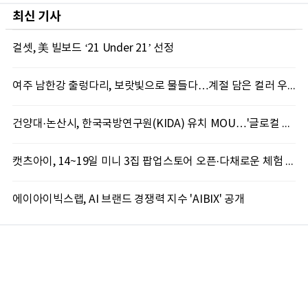
최신 기사
걸셋, 美 빌보드 ‘21 Under 21’ 선정
여주 남한강 출렁다리, 보랏빛으로 물들다…계절 담은 컬러 우산 '인기'
건양대·논산시, 한국국방연구원(KIDA) 유치 MOU…'글로컬 역량' 결집
캣츠아이, 14~19일 미니 3집 팝업스토어 오픈·다채로운 체험 공간 마련
에이아이빅스랩, AI 브랜드 경쟁력 지수 'AIBIX' 공개