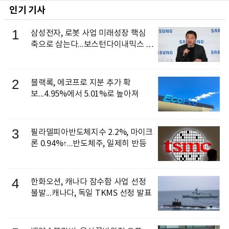
인기 기사
1
삼성전자, 로봇 사업 미래성장 핵심
축으로 삼는다...보스턴다이내믹스 출
신 이동건 부사장, 로보틱스 전략팀장
으로 선임
2
블랙록, 에코프로 지분 추가 확
보...4.95%에서 5.01%로 높아져
3
필라델피아반도체지수 2.2%, 마이크
론 0.94%↑...반도체주, 일제히 반등
4
한화오션, 캐나다 잠수함 사업 선정
불발...캐나다, 독일 TKMS 선정 발표