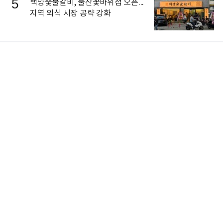
5
백양숯불갈비, 울산꽃바위점 오픈...
지역 외식 시장 공략 강화