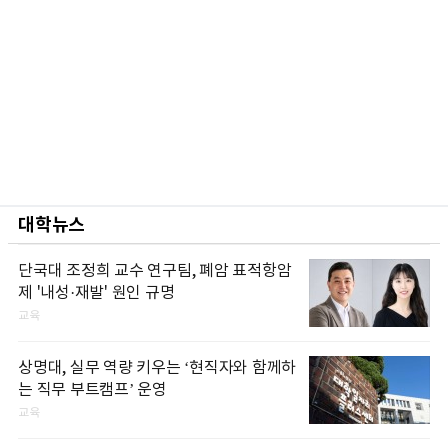
대학뉴스
단국대 조정희 교수 연구팀, 폐암 표적항암
제 '내성·재발' 원인 규명
교육
상명대, 실무 역량 키우는 ‘현직자와 함께하
는 직무 부트캠프’ 운영
교육