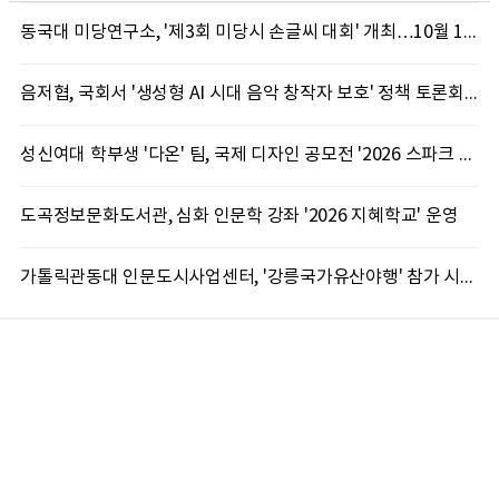
동국대 미당연구소, '제3회 미당시 손글씨 대회' 개최…10월 12일까지 접수
음저협, 국회서 '생성형 AI 시대 음악 창작자 보호' 정책 토론회 10일 개최
성신여대 학부생 '다온' 팀, 국제 디자인 공모전 '2026 스파크 어워드' 동상 수상
도곡정보문화도서관, 심화 인문학 강좌 '2026 지혜학교' 운영
가톨릭관동대 인문도시사업센터, '강릉국가유산야행' 참가 시민 15명 모집