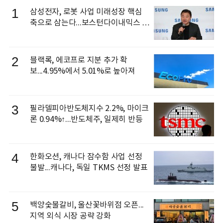
1
삼성전자, 로봇 사업 미래성장 핵심
축으로 삼는다...보스턴다이내믹스 출
신 이동건 부사장, 로보틱스 전략팀장
으로 선임
2
블랙록, 에코프로 지분 추가 확
보...4.95%에서 5.01%로 높아져
3
필라델피아반도체지수 2.2%, 마이크
론 0.94%↑...반도체주, 일제히 반등
4
한화오션, 캐나다 잠수함 사업 선정
불발...캐나다, 독일 TKMS 선정 발표
5
백양숯불갈비, 울산꽃바위점 오픈...
지역 외식 시장 공략 강화