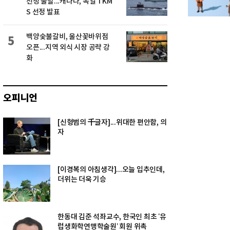
선정 불발...캐나다, 독일 TKM
S 선정 발표
백양숯불갈비, 울산꽃바위점
5
오픈...지역 외식 시장 공략 강
화
오피니언
[신형범의 千글자]...위대한 편안함, 의
자
[이경복의 아침생각]...오늘 입추인데,
더위는 더욱 기승
한동대 김준 석좌교수, 한국인 최초 ‘유
럽생화학연맹학술원’ 회원 위촉