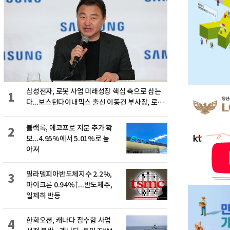
삼성전자, 로봇 사업 미래성장 핵심 축으로 삼는
1
다...보스턴다이내믹스 출신 이동건 부사장, 로보
틱스 전략팀장으로 선임
블랙록, 에코프로 지분 추가 확
2
보...4.95%에서 5.01%로 높
아져
필라델피아반도체지수 2.2%,
3
마이크론 0.94%↑...반도체주,
일제히 반등
한화오션, 캐나다 잠수함 사업
4