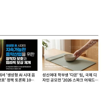
서 '생성형 AI 시대 음
성신여대 학부생 '다온' 팀, 국제 디
호' 정책 토론회 10일
자인 공모전 '2026 스파크 어워드'
동상 수상