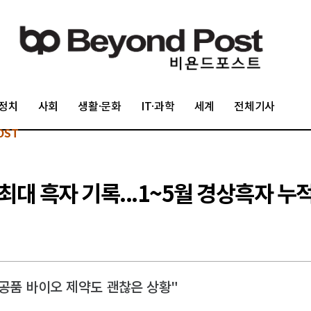
정치
사회
생활·문화
IT·과학
세계
전체기사
OST
최대 흑자 기록...1~5월 경상흑자 누
화공품 바이오 제약도 괜찮은 상황"