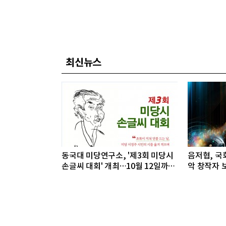
최신뉴스
동국대 미당연구소, '제3회 미당시
음저협, 국회
손글씨 대회' 개최…10월 12일까지
악 창작자 보
접수
개최