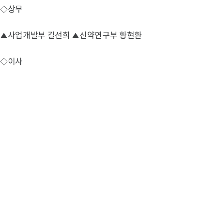
◇상무
▲사업개발부 길선희 ▲신약연구부 황현환
◇이사