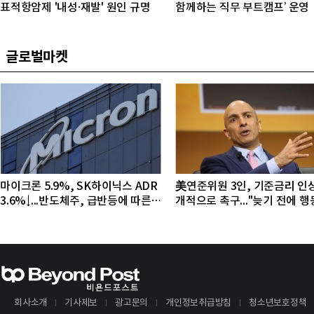
표적항암제 '내성·재발' 원인 규명
함께하는 직무 부트캠프’ 운영
글로벌마켓
마이크론 5.9%, SK하이닉스 ADR
美연준위원 3인, 기준금리 인
3.6%↓...반도체주, 급반등에 따른
개적으로 촉구..."늦기 전에 
조정 국면
야"
회사소개
기사제보
광고문의
개인정보취급방침
청소년보호정책