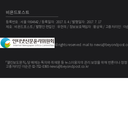
비욘드포스트
등록번호 : 서울 아04642 / 등록일자 : 2017. 8. 4 / 발행일자 : 2017. 7. 17
제호 : 비욘드포스트 / 발행인·편집인 : 유현희 / 정보보호책임자 : 황상욱 / 고충처리인 : 이
The BeyondPost
Copyright ©
. All rights reserved. mail to news@beyondpost.c
「열린보도원칙」 당 매체는 독자와 취재원 등 뉴스이용자의 권리 보장을 위해 반론이나 정정
고충처리인 이순곤 02-782-0365 news@beyondpost.co.kr