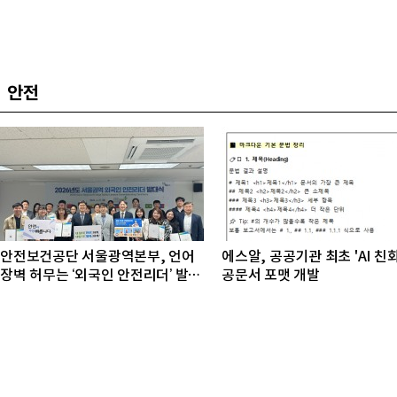
안전
안전보건공단 서울광역본부, 언어
에스알, 공공기관 최초 'AI 친
장벽 허무는 ‘외국인 안전리더’ 발대
공문서 포맷 개발
식 개최