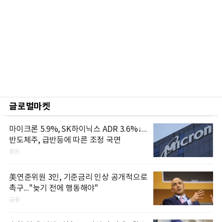
글로벌마켓
마이크론 5.9%, SK하이닉스 ADR 3.6%↓...
반도체주, 급반등에 따른 조정 국면
증권
美연준위원 3인, 기준금리 인상 공개적으로
촉구..."늦기 전에 행동해야"
금융