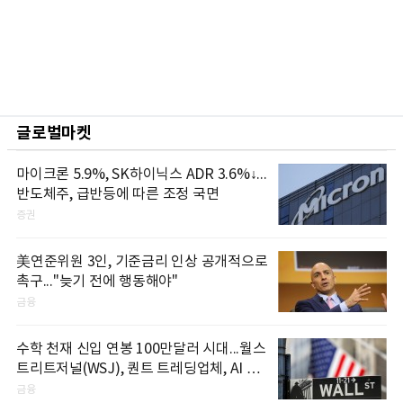
글로벌마켓
마이크론 5.9%, SK하이닉스 ADR 3.6%↓...
반도체주, 급반등에 따른 조정 국면
증권
美연준위원 3인, 기준금리 인상 공개적으로
촉구..."늦기 전에 행동해야"
금융
수학 천재 신입 연봉 100만달러 시대...월스
트리트저널(WSJ), 퀀트 트레딩업체, AI 기
업들 인재 확보 경쟁
금융