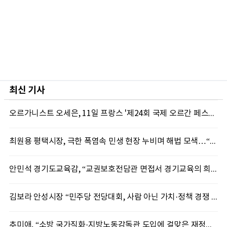
최신 기사
오르가니스트 오세은, 11일 프랑스 '제24회 국제 오르간 페스티벌' 초청 리사이틀 개최
최원용 평택시장, 극한 폭염속 민생 현장 누비며 해법 모색…“현장에 답 있다”
안민석 경기도교육감, “교권보호전담관 면접서 경기교육의 희망 봤다”
김보라 안성시장 “민주당 전당대회, 사람 아닌 가치·정책 경쟁 돼야”
추미애, “소방 국가직화·지방노동감독관 도입에 걸맞은 재정체계 완성해야”