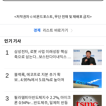
<저작권자 © 비욘드포스트, 무단 전재 및 재배포 금지>
경제
리스트 바로가기
인기 기사
1
삼성전자, 로봇 사업 미래성장 핵심
축으로 삼는다...보스턴다이내믹스 출
신 이동건 부사장, 로보틱스 전략팀장
으로 선임
2
블랙록, 에코프로 지분 추가 확
보...4.95%에서 5.01%로 높아져
3
필라델피아반도체지수 2.2%, 마이크
론 0.94%↑...반도체주, 일제히 반등