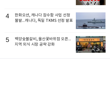
4
한화오션, 캐나다 잠수함 사업 선정
불발...캐나다, 독일 TKMS 선정 발표
5
백양숯불갈비, 울산꽃바위점 오픈...
지역 외식 시장 공략 강화