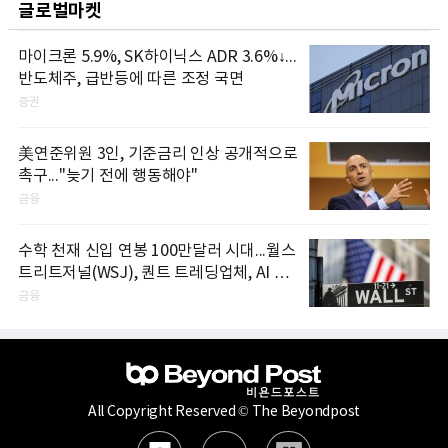
글로벌마켓
마이크론 5.9%, SK하이닉스 ADR 3.6%↓...
반도체주, 급반등에 따른 조정 국면
증권
美연준위원 3인, 기준금리 인상 공개적으로
촉구..."늦기 전에 행동해야"
금융
수학 천재 신입 연봉 100만달러 시대...월스
트리트저널(WSJ), 퀀트 트레딩업체, AI 기
업들 인재 확보 경쟁
금융
All Copyright Reserved © The Beyondpost