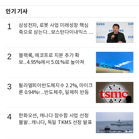
인기 기사
1
삼성전자, 로봇 사업 미래성장 핵심
축으로 삼는다...보스턴다이내믹스 출
신 이동건 부사장, 로보틱스 전략팀장
으로 선임
2
블랙록, 에코프로 지분 추가 확
보...4.95%에서 5.01%로 높아져
3
필라델피아반도체지수 2.2%, 마이크
론 0.94%↑...반도체주, 일제히 반등
4
한화오션, 캐나다 잠수함 사업 선정
불발...캐나다, 독일 TKMS 선정 발표