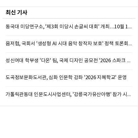
최신 기사
동국대 미당연구소, '제3회 미당시 손글씨 대회' 개최…10월 12일까지 접수
음저협, 국회서 '생성형 AI 시대 음악 창작자 보호' 정책 토론회 10일 개최
성신여대 학부생 '다온' 팀, 국제 디자인 공모전 '2026 스파크 어워드' 동상 수상
도곡정보문화도서관, 심화 인문학 강좌 '2026 지혜학교' 운영
가톨릭관동대 인문도시사업센터, '강릉국가유산야행' 참가 시민 15명 모집