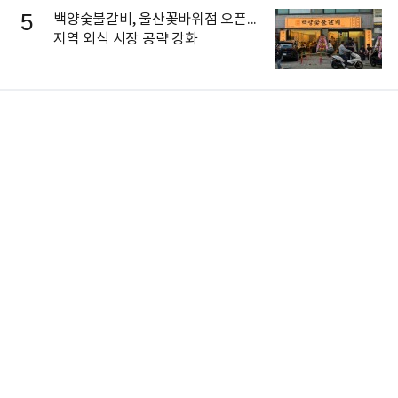
5
백양숯불갈비, 울산꽃바위점 오픈...
지역 외식 시장 공략 강화