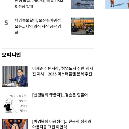
선정 불발...캐나다, 독일 TKM
S 선정 발표
백양숯불갈비, 울산꽃바위점
5
오픈...지역 외식 시장 공략 강
화
오피니언
이재준 수원시장, ‘창업도시 수원’ 청사
진 제시…2035 마스터플랜 본격 추진
[신형범의 千글자]...겸손은 힘들어
[이경복의 아침생각]...한국적 정서와
아름다움 그린 이만익