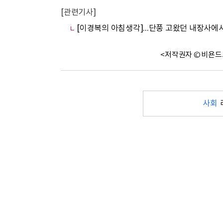
[관련기사]
[이경복의 아침생각]...단풍 고왔던 내장사
<저작권자 © 비욘드
사회