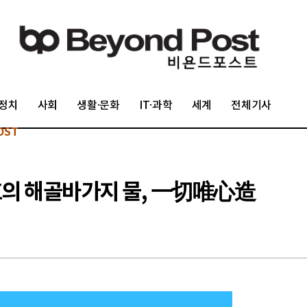
정치
사회
생활·문화
IT·과학
세계
전체기사
OST
원효의 해골바가지 물, 一切唯心造