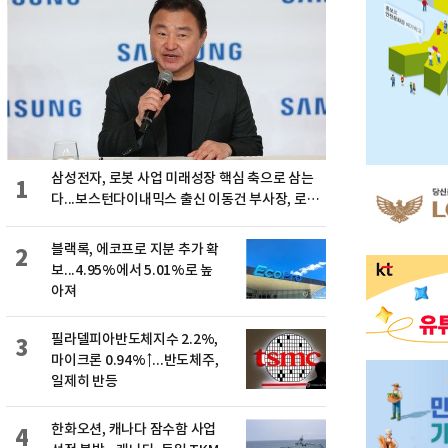
삼성전자, 로봇 사업 미래성장 핵심 축으로 삼는
1
다...보스턴다이내믹스 출신 이동건 부사장, 로보
틱스 전략팀장으로 선임
블랙록, 에코프로 지분 추가 확
2
보...4.95%에서 5.01%로 높
아져
필라델피아반도체지수 2.2%,
3
마이크론 0.94%↑...반도체주,
일제히 반등
한화오션, 캐나다 잠수함 사업
4