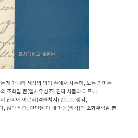
는게 아니라 세상의 의미 속에서 사는데, 모든 의미는
음의 조화일 뿐(일체유심조) 진짜 사물과 다르니,
서 진리에 이르라(격물치지) 칸트는 생각,
다, 많다 적다, 판단은 다 내 마음(생각)의 조화부림일 뿐!