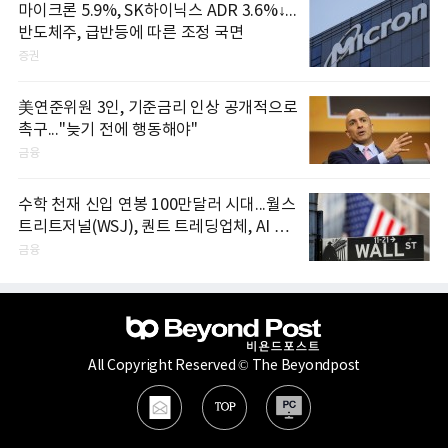
마이크론 5.9%, SK하이닉스 ADR 3.6%↓...
반도체주, 급반등에 따른 조정 국면
증권
美연준위원 3인, 기준금리 인상 공개적으로
촉구..."늦기 전에 행동해야"
금융
수학 천재 신입 연봉 100만달러 시대...월스
트리트저널(WSJ), 퀀트 트레딩업체, AI 기
업들 인재 확보 경쟁
금융
All Copyright Reserved © The Beyondpost