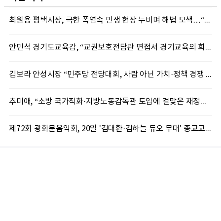
최원용 평택시장, 극한 폭염속 민생 현장 누비며 해법 모색…“현장에 답 있다”
안민석 경기도교육감, “교권보호전담관 면접서 경기교육의 희망 봤다”
김보라 안성시장 “민주당 전당대회, 사람 아닌 가치·정책 경쟁 돼야”
추미애, “소방 국가직화·지방노동감독관 도입에 걸맞은 재정체계 완성해야”
제72회 광화문음악회, 20일 '김대환·김하늘 듀오 무대' 종교교회서 무료 개최