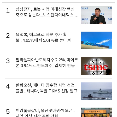
1
삼성전자, 로봇 사업 미래성장 핵심
축으로 삼는다...보스턴다이내믹스 출
신 이동건 부사장, 로보틱스 전략팀장
으로 선임
2
블랙록, 에코프로 지분 추가 확
보...4.95%에서 5.01%로 높아져
3
필라델피아반도체지수 2.2%, 마이크
론 0.94%↑...반도체주, 일제히 반등
4
한화오션, 캐나다 잠수함 사업 선정
불발...캐나다, 독일 TKMS 선정 발표
5
백양숯불갈비, 울산꽃바위점 오픈...
지역 외식 시장 공략 강화