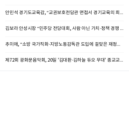
안민석 경기도교육감, “교권보호전담관 면접서 경기교육의 희망 봤다”
김보라 안성시장 “민주당 전당대회, 사람 아닌 가치·정책 경쟁 돼야”
추미애, “소방 국가직화·지방노동감독관 도입에 걸맞은 재정체계 완성해야”
제72회 광화문음악회, 20일 '김대환·김하늘 듀오 무대' 종교교회서 무료 개최