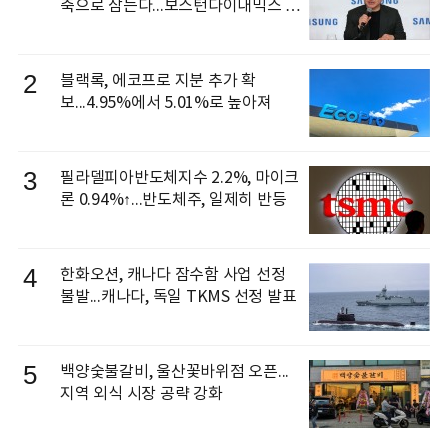
축으로 삼는다...보스턴다이내믹스 출
신 이동건 부사장, 로보틱스 전략팀장
으로 선임
2
블랙록, 에코프로 지분 추가 확
보...4.95%에서 5.01%로 높아져
3
필라델피아반도체지수 2.2%, 마이크
론 0.94%↑...반도체주, 일제히 반등
4
한화오션, 캐나다 잠수함 사업 선정
불발...캐나다, 독일 TKMS 선정 발표
5
백양숯불갈비, 울산꽃바위점 오픈...
지역 외식 시장 공략 강화