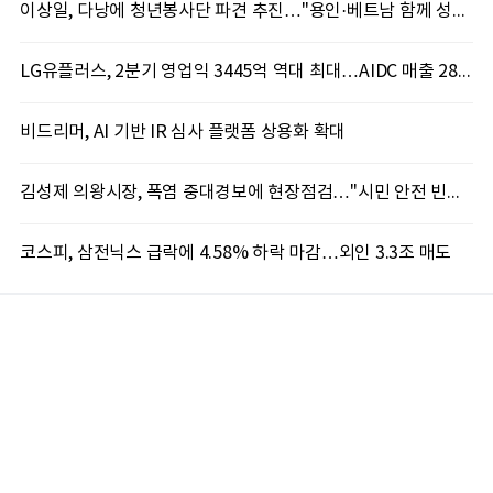
이상일, 다낭에 청년봉사단 파견 추진…"용인·베트남 함께 성장하는 교류 만들겠다"
LG유플러스, 2분기 영업익 3445억 역대 최대…AIDC 매출 28.9%↑
비드리머, AI 기반 IR 심사 플랫폼 상용화 확대
김성제 의왕시장, 폭염 중대경보에 현장점검…"시민 안전 빈틈없이 챙긴다"
코스피, 삼전닉스 급락에 4.58% 하락 마감…외인 3.3조 매도