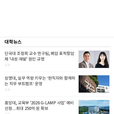
대학뉴스
단국대 조정희 교수 연구팀, 폐암 표적항암
제 '내성·재발' 원인 규명
교육
상명대, 실무 역량 키우는 ‘현직자와 함께하
는 직무 부트캠프’ 운영
교육
중앙대, 교육부 '2026 G-LAMP 사업' 예비
선정…최대 250억 원 확보