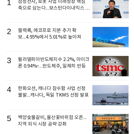
1
삼성전자, 로봇 사업 미래성장 핵심
축으로 삼는다...보스턴다이내믹스 출
신 이동건 부사장, 로보틱스 전략팀장
으로 선임
2
블랙록, 에코프로 지분 추가 확
보...4.95%에서 5.01%로 높아져
3
필라델피아반도체지수 2.2%, 마이크
론 0.94%↑...반도체주, 일제히 반등
4
한화오션, 캐나다 잠수함 사업 선정
불발...캐나다, 독일 TKMS 선정 발표
5
백양숯불갈비, 울산꽃바위점 오픈...
지역 외식 시장 공략 강화