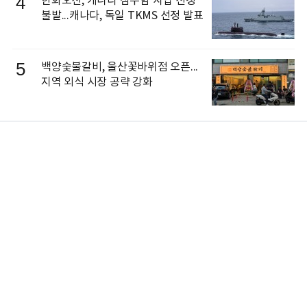
4
한화오션, 캐나다 잠수함 사업 선정
불발...캐나다, 독일 TKMS 선정 발표
5
백양숯불갈비, 울산꽃바위점 오픈...
지역 외식 시장 공략 강화