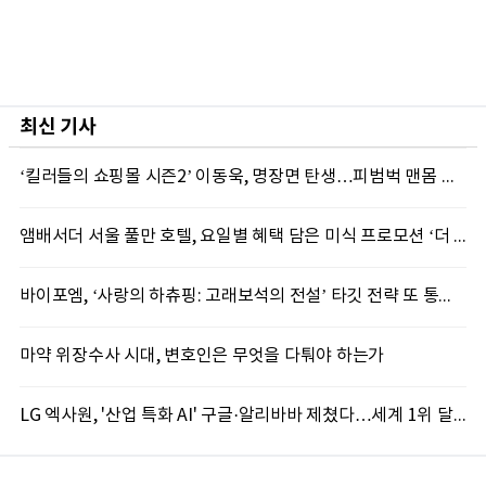
최신 기사
‘킬러들의 쇼핑몰 시즌2’ 이동욱, 명장면 탄생…피범벅 맨몸 액션 ‘감탄’
앰배서더 서울 풀만 호텔, 요일별 혜택 담은 미식 프로모션 ‘더 킹스 : 다이닝 프리빌리지즈’ 선봬
바이포엠, ‘사랑의 하츄핑: 고래보석의 전설’ 타깃 전략 또 통했다
마약 위장수사 시대, 변호인은 무엇을 다퉈야 하는가
LG 엑사원, '산업 특화 AI' 구글·알리바바 제쳤다…세계 1위 달성