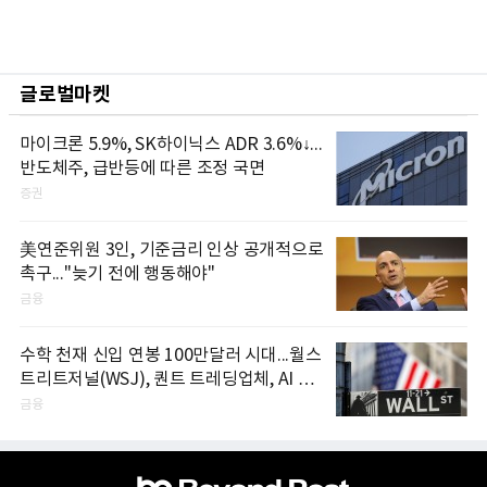
글로벌마켓
마이크론 5.9%, SK하이닉스 ADR 3.6%↓...
반도체주, 급반등에 따른 조정 국면
증권
美연준위원 3인, 기준금리 인상 공개적으로
촉구..."늦기 전에 행동해야"
금융
수학 천재 신입 연봉 100만달러 시대...월스
트리트저널(WSJ), 퀀트 트레딩업체, AI 기
업들 인재 확보 경쟁
금융