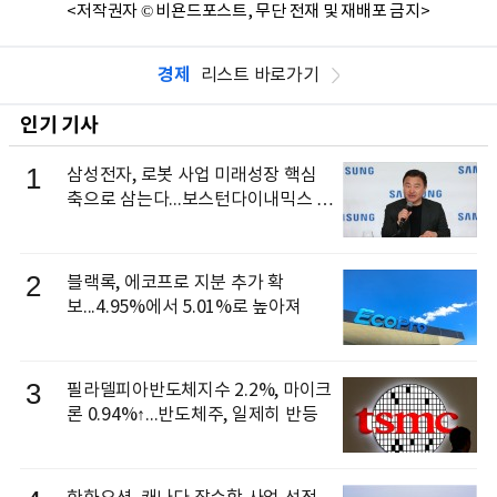
<저작권자 © 비욘드포스트, 무단 전재 및 재배포 금지>
경제
리스트 바로가기
인기 기사
1
삼성전자, 로봇 사업 미래성장 핵심
축으로 삼는다...보스턴다이내믹스 출
신 이동건 부사장, 로보틱스 전략팀장
으로 선임
2
블랙록, 에코프로 지분 추가 확
보...4.95%에서 5.01%로 높아져
3
필라델피아반도체지수 2.2%, 마이크
론 0.94%↑...반도체주, 일제히 반등