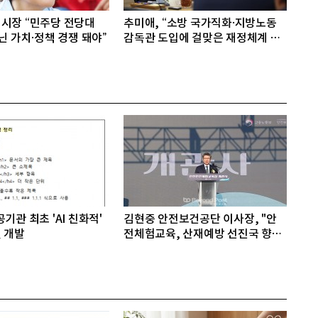
시장 “민주당 전당대
추미애, “소방 국가직화·지방노동
닌 가치·정책 경쟁 돼야”
감독관 도입에 걸맞은 재정체계 완
성해야”
기관 최초 'AI 친화적'
김현중 안전보건공단 이사장, "안
 개발
전체험교육, 산재예방 선진국 향한
첫걸음"