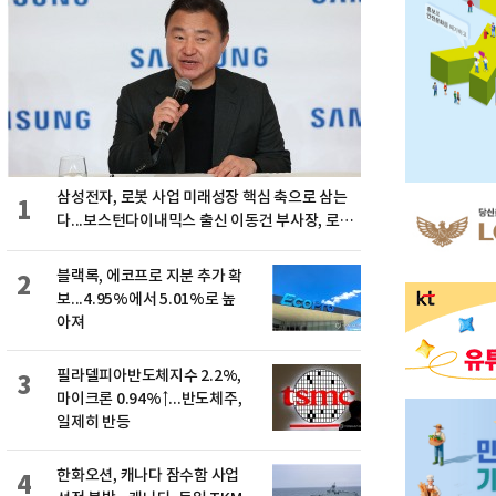
삼성전자, 로봇 사업 미래성장 핵심 축으로 삼는
1
다...보스턴다이내믹스 출신 이동건 부사장, 로보
틱스 전략팀장으로 선임
블랙록, 에코프로 지분 추가 확
2
보...4.95%에서 5.01%로 높
아져
필라델피아반도체지수 2.2%,
3
마이크론 0.94%↑...반도체주,
일제히 반등
한화오션, 캐나다 잠수함 사업
4