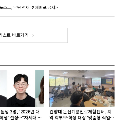
포스트, 무단 전재 및 재배포 금지>
리스트 바로가기
생 3명, '2026년 대
건양대 논산계룡진로체험센터, 지
생' 선정…"차세대 연
역 학부모·학생 대상 '맞춤형 직업
체험' 성료