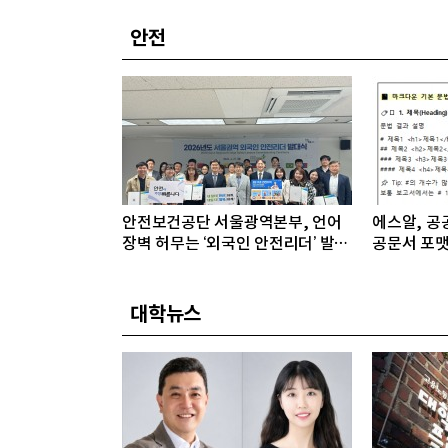
안전
안전보건공단 서울광역본부, 언어
에스알, 공공
장벽 허무는 ‘외국인 안전리더’ 발대
공문서 포맷
식 개최
대학뉴스