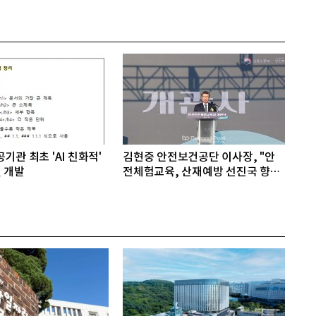
기관 최초 'AI 친화적'
김현중 안전보건공단 이사장, "안
 개발
전체험교육, 산재예방 선진국 향한
첫걸음"