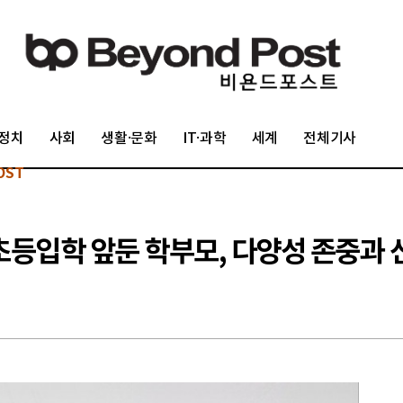
정치
사회
생활·문화
IT·과학
세계
전체기사
OST
“초등입학 앞둔 학부모, 다양성 존중과 