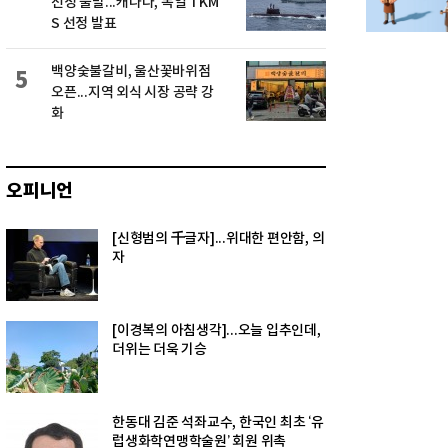
선정 불발...캐나다, 독일 TKM
S 선정 발표
백양숯불갈비, 울산꽃바위점
5
오픈...지역 외식 시장 공략 강
화
오피니언
[신형범의 千글자]...위대한 편안함, 의
자
[이경복의 아침생각]...오늘 입추인데,
더위는 더욱 기승
한동대 김준 석좌교수, 한국인 최초 ‘유
럽생화학연맹학술원’ 회원 위촉