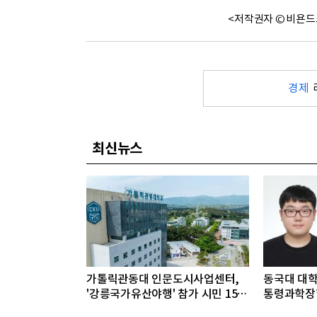
<저작권자 © 비욘드
경제
최신뉴스
가톨릭관동대 인문도시사업센터,
동국대 대학원
'강릉국가유산야행' 참가 시민 15명
통령과학장학
모집
구자 발굴"