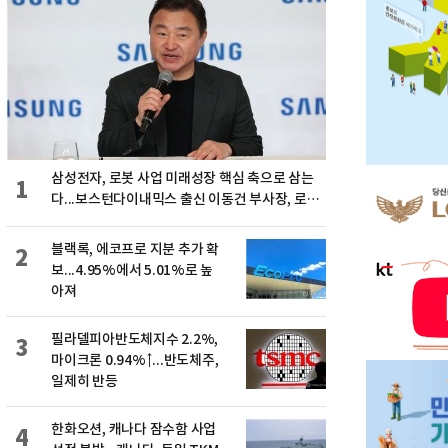
삼성전자, 로봇 사업 미래성장 핵심 축으로 삼는
1
다...보스턴다이내믹스 출신 이동건 부사장, 로보
틱스 전략팀장으로 선임
블랙록, 에코프로 지분 추가 확
2
보...4.95%에서 5.01%로 높
아져
필라델피아반도체지수 2.2%,
3
마이크론 0.94%↑...반도체주,
일제히 반등
한화오션, 캐나다 잠수함 사업
4