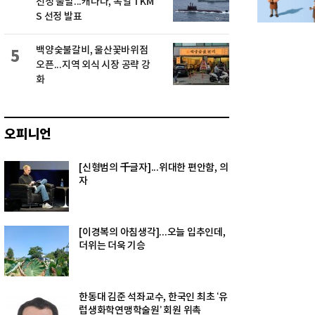
선정 불발...캐나다, 독일 TKM
S 선정 발표
백양숯불갈비, 울산꽃바위점
5
오픈...지역 외식 시장 공략 강
화
오피니언
[신형범의 千글자]...위대한 편안함, 의
자
[이경복의 아침생각]...오늘 입추인데,
더위는 더욱 기승
한동대 김준 석좌교수, 한국인 최초 ‘유
럽생화학연맹학술원’ 회원 위촉