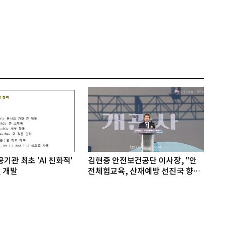
기관 최초 'AI 친화적'
김현중 안전보건공단 이사장, "안
 개발
전체험교육, 산재예방 선진국 향한
첫걸음"