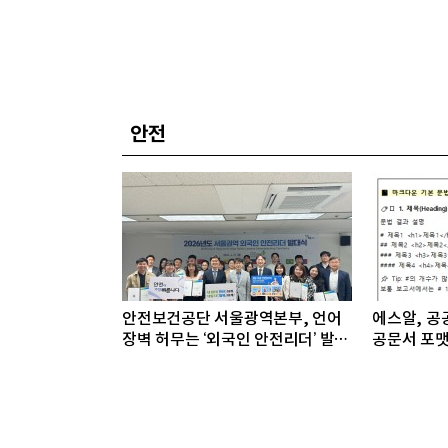
안전
안전보건공단 서울광역본부, 언어
에스알, 공공
장벽 허무는 ‘외국인 안전리더’ 발대
공문서 포맷
식 개최