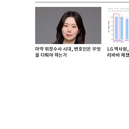
마약 위장수사 시대, 변호인은 무엇
LG 엑사원, 
을 다퉈야 하는가
리바바 제쳤