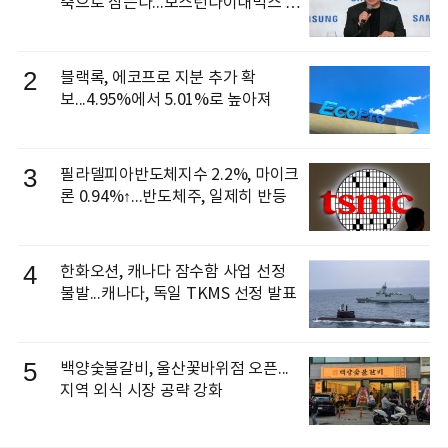
축으로 삼는다...보스턴다이내믹스 출
신 이동건 부사장, 로보틱스 전략팀장
으로 선임
2
블랙록, 에코프로 지분 추가 확
보...4.95%에서 5.01%로 높아져
3
필라델피아반도체지수 2.2%, 마이크
론 0.94%↑...반도체주, 일제히 반등
4
한화오션, 캐나다 잠수함 사업 선정
불발...캐나다, 독일 TKMS 선정 발표
5
백양숯불갈비, 울산꽃바위점 오픈...
지역 외식 시장 공략 강화