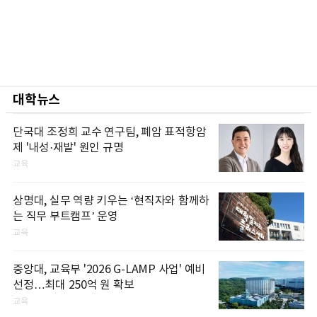
대학뉴스
단국대 조정희 교수 연구팀, 폐암 표적항암
제 '내성·재발' 원인 규명
교육
상명대, 실무 역량 키우는 ‘현직자와 함께하
는 직무 부트캠프’ 운영
교육
중앙대, 교육부 '2026 G-LAMP 사업' 예비
선정…최대 250억 원 확보
교육