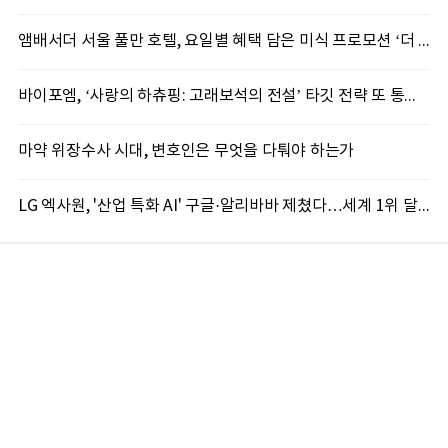
앰배서더 서울 풀만 호텔, 요일별 혜택 담은 미식 프로모션 ‘더 킹스 : 다이닝 프리빌리지즈’ 선봬
바이포엠, ‘사랑의 하츄핑: 고래보석의 전설’ 타깃 전략 또 통했다
마약 위장수사 시대, 변호인은 무엇을 다퉈야 하는가
LG 엑사원, '산업 특화 AI' 구글·알리바바 제쳤다…세계 1위 달성