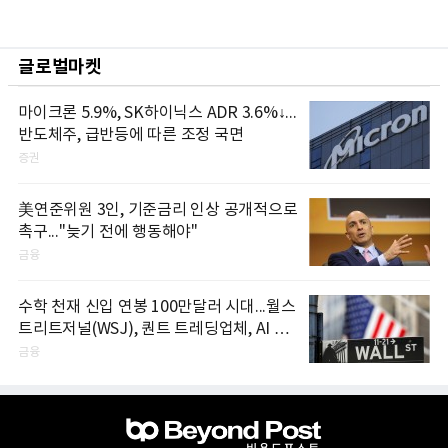
글로벌마켓
마이크론 5.9%, SK하이닉스 ADR 3.6%↓...
반도체주, 급반등에 따른 조정 국면
증권
美연준위원 3인, 기준금리 인상 공개적으로
촉구..."늦기 전에 행동해야"
금융
수학 천재 신입 연봉 100만달러 시대...월스
트리트저널(WSJ), 퀀트 트레딩업체, AI 기
업들 인재 확보 경쟁
금융