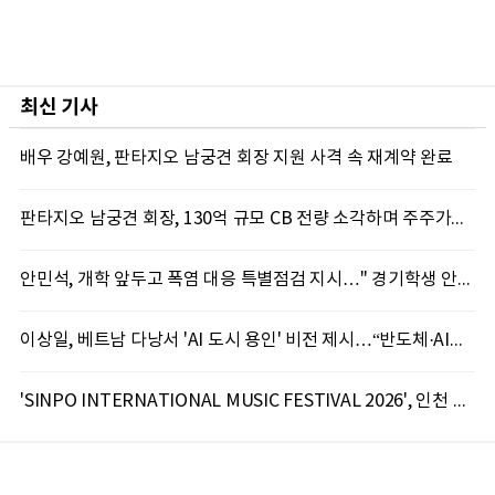
최신 기사
배우 강예원, 판타지오 남궁견 회장 지원 사격 속 재계약 완료
판타지오 남궁견 회장, 130억 규모 CB 전량 소각하며 주주가치 제고 박차
안민석, 개학 앞두고 폭염 대응 특별점검 지시…" 경기학생 안전 최우선"
이상일, 베트남 다낭서 'AI 도시 용인' 비전 제시…“반도체·AI로 시민 삶 바꾼다”
'SINPO INTERNATIONAL MUSIC FESTIVAL 2026', 인천 신포서 국제 음악축제 개최