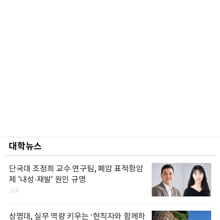
대학뉴스
단국대 조정희 교수 연구팀, 폐암 표적항암
제 '내성·재발' 원인 규명
교육
상명대, 실무 역량 키우는 ‘현직자와 함께하