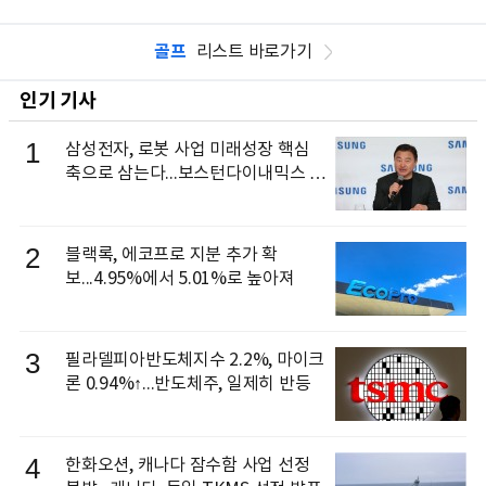
골프
리스트 바로가기
인기 기사
1
삼성전자, 로봇 사업 미래성장 핵심
축으로 삼는다...보스턴다이내믹스 출
신 이동건 부사장, 로보틱스 전략팀장
으로 선임
2
블랙록, 에코프로 지분 추가 확
보...4.95%에서 5.01%로 높아져
3
필라델피아반도체지수 2.2%, 마이크
론 0.94%↑...반도체주, 일제히 반등
4
한화오션, 캐나다 잠수함 사업 선정