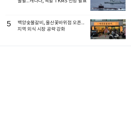
불발...캐나다, 독일 TKMS 선정 발표
5
백양숯불갈비, 울산꽃바위점 오픈...
지역 외식 시장 공략 강화