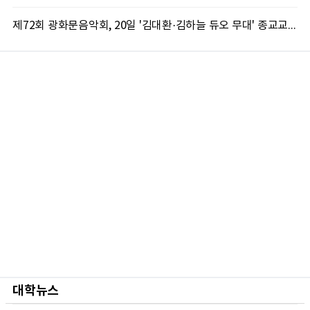
제72회 광화문음악회, 20일 '김대환·김하늘 듀오 무대' 종교교회서 무료 개최
대학뉴스