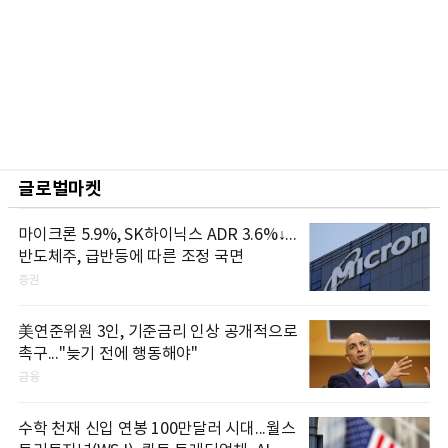
글로벌마켓
마이크론 5.9%, SK하이닉스 ADR 3.6%↓...
반도체주, 급반등에 따른 조정 국면
증권
美연준위원 3인, 기준금리 인상 공개적으로
촉구..."늦기 전에 행동해야"
금융
수학 천재 신입 연봉 100만달러 시대...월스