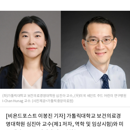
(좌)가톨릭대학교 보건의료경영대학원 심진아 교수, (우)미국 세인트 주드 어린이 연구병원
I-Chan Hunag 교수. (사진제공=가톨릭중앙의료원)
[비욘드포스트 이봉진 기자] 가톨릭대학교 보건의료경
영대학원 심진아 교수(제1 저자, 역학 및 임상시험)와 미