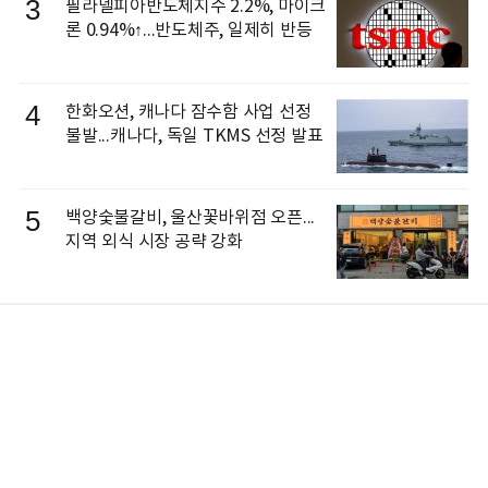
3
필라델피아반도체지수 2.2%, 마이크
론 0.94%↑...반도체주, 일제히 반등
4
한화오션, 캐나다 잠수함 사업 선정
불발...캐나다, 독일 TKMS 선정 발표
5
백양숯불갈비, 울산꽃바위점 오픈...
지역 외식 시장 공략 강화