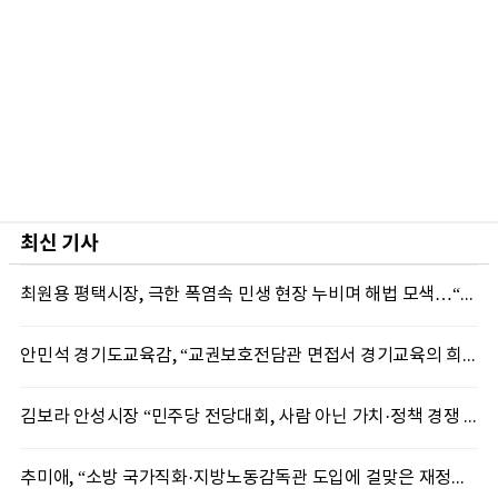
최신 기사
최원용 평택시장, 극한 폭염속 민생 현장 누비며 해법 모색…“현장에 답 있다”
안민석 경기도교육감, “교권보호전담관 면접서 경기교육의 희망 봤다”
김보라 안성시장 “민주당 전당대회, 사람 아닌 가치·정책 경쟁 돼야”
추미애, “소방 국가직화·지방노동감독관 도입에 걸맞은 재정체계 완성해야”