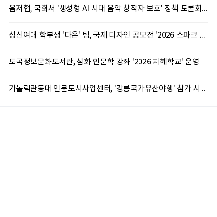
음저협, 국회서 '생성형 AI 시대 음악 창작자 보호' 정책 토론회 10일 개최
성신여대 학부생 '다온' 팀, 국제 디자인 공모전 '2026 스파크 어워드' 동상 수상
도곡정보문화도서관, 심화 인문학 강좌 '2026 지혜학교' 운영
가톨릭관동대 인문도시사업센터, '강릉국가유산야행' 참가 시민 15명 모집