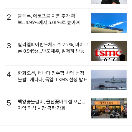
신 이동건 부사장, 로보틱스 전략팀장
으로 선임
2
블랙록, 에코프로 지분 추가 확
보...4.95%에서 5.01%로 높아져
3
필라델피아반도체지수 2.2%, 마이크
론 0.94%↑...반도체주, 일제히 반등
4
한화오션, 캐나다 잠수함 사업 선정
불발...캐나다, 독일 TKMS 선정 발표
5
백양숯불갈비, 울산꽃바위점 오픈...
지역 외식 시장 공략 강화