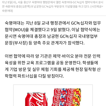
지난 8일(수), 서울 용산구 숙명여대 행정관에서 열린 숙명여대-GC녹십자 협약식에서 문시
연 숙명여대 총장(오른쪽)과 남궁현 GC녹십자 부문장이 기념촬영을 하고 있다. (사진제공=
숙명여대)
숙명여대는 지난 8일 교내 행정관에서 GC녹십자와 업무
협약(MOU)을 체결했다고 9일 밝혔다. 이날 협약식에는
문시연 숙명여대 총장과 남궁현 GC녹십자 국내영업부
문장(부사장) 등 양측 주요 관계자가 참석했다.
이번 협약에 따라 양 기관은 제약·바이오 분야 전문 인력
육성을 위한 교육 프로그램을 공동 운영한다. 학생들에
게 기업 방문 및 실무 체험 기회를 제공해 현장 밀착형 산
학협력 파트너십을 다질 방침이다.