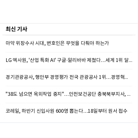
최신 기사
마약 위장수사 시대, 변호인은 무엇을 다퉈야 하는가
LG 엑사원, '산업 특화 AI' 구글·알리바바 제쳤다…세계 1위 달성
경기관광공사, 행안부 경영평가 전국 관광공사 1위…경영혁신 성과 인정
"38도 넘으면 옥외작업 중지"…안전보건공단 충북북부지사, 코레일과 폭염 예방 캠페인
코레일, 하반기 신입사원 600명 뽑는다…18일부터 원서 접수