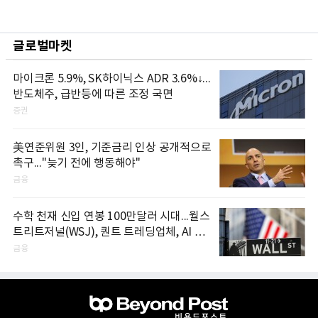
글로벌마켓
마이크론 5.9%, SK하이닉스 ADR 3.6%↓...
반도체주, 급반등에 따른 조정 국면
증권
美연준위원 3인, 기준금리 인상 공개적으로
촉구..."늦기 전에 행동해야"
금융
수학 천재 신입 연봉 100만달러 시대...월스
트리트저널(WSJ), 퀀트 트레딩업체, AI 기
업들 인재 확보 경쟁
금융