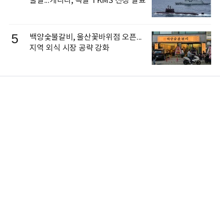
불발...캐나다, 독일 TKMS 선정 발표
5
백양숯불갈비, 울산꽃바위점 오픈...
지역 외식 시장 공략 강화