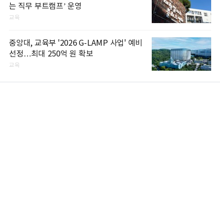
는 직무 부트캠프’ 운영
교육
중앙대, 교육부 '2026 G-LAMP 사업' 예비
선정…최대 250억 원 확보
교육