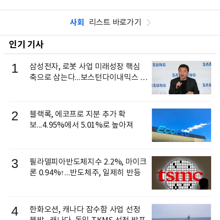
사회
리스트 바로가기
인기 기사
1
삼성전자, 로봇 사업 미래성장 핵심
축으로 삼는다...보스턴다이내믹스 출
신 이동건 부사장, 로보틱스 전략팀장
으로 선임
2
블랙록, 에코프로 지분 추가 확
보...4.95%에서 5.01%로 높아져
3
필라델피아반도체지수 2.2%, 마이크
론 0.94%↑...반도체주, 일제히 반등
4
한화오션, 캐나다 잠수함 사업 선정