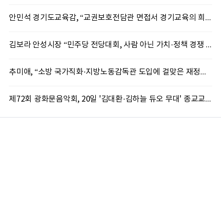
안민석 경기도교육감, “교권보호전담관 면접서 경기교육의 희망 봤다”
김보라 안성시장 “민주당 전당대회, 사람 아닌 가치·정책 경쟁 돼야”
추미애, “소방 국가직화·지방노동감독관 도입에 걸맞은 재정체계 완성해야”
제72회 광화문음악회, 20일 '김대환·김하늘 듀오 무대' 종교교회서 무료 개최