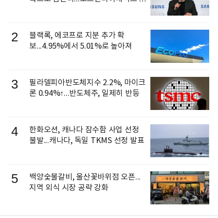
신 이동건 부사장, 로보틱스 전략팀장
으로 선임
2
블랙록, 에코프로 지분 추가 확
보...4.95%에서 5.01%로 높아져
3
필라델피아반도체지수 2.2%, 마이크
론 0.94%↑...반도체주, 일제히 반등
4
한화오션, 캐나다 잠수함 사업 선정
불발...캐나다, 독일 TKMS 선정 발표
5
백양숯불갈비, 울산꽃바위점 오픈...
지역 외식 시장 공략 강화