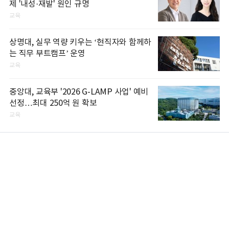
제 '내성·재발' 원인 규명
교육
상명대, 실무 역량 키우는 ‘현직자와 함께하
는 직무 부트캠프’ 운영
교육
중앙대, 교육부 '2026 G-LAMP 사업' 예비
선정…최대 250억 원 확보
교육