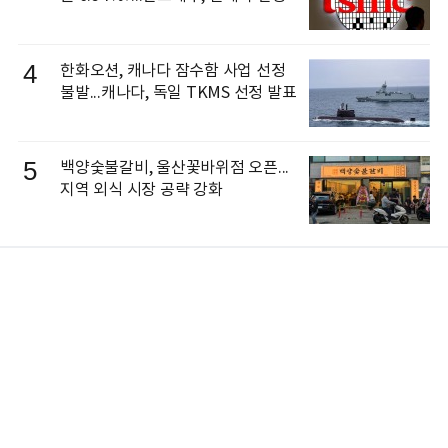
4
한화오션, 캐나다 잠수함 사업 선정
불발...캐나다, 독일 TKMS 선정 발표
5
백양숯불갈비, 울산꽃바위점 오픈...
지역 외식 시장 공략 강화