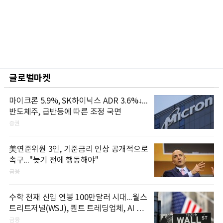
글로벌마켓
마이크론 5.9%, SK하이닉스 ADR 3.6%↓...
반도체주, 급반등에 따른 조정 국면
증권
美연준위원 3인, 기준금리 인상 공개적으로
촉구..."늦기 전에 행동해야"
금융
수학 천재 신입 연봉 100만달러 시대...월스
트리트저널(WSJ), 퀀트 트레딩업체, AI 기
업들 인재 확보 경쟁
금융