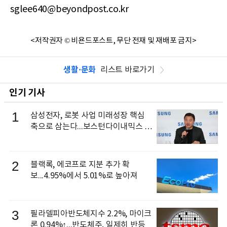
sglee640@beyondpost.co.kr
<저작권자 © 비욘드포스트, 무단 전재 및 재배포 금지>
생활·문화
리스트 바로가기
인기 기사
1
삼성전자, 로봇 사업 미래성장 핵심
축으로 삼는다...보스턴다이내믹스 출
신 이동건 부사장, 로보틱스 전략팀장
으로 선임
2
블랙록, 에코프로 지분 추가 확
보...4.95%에서 5.01%로 높아져
3
필라델피아반도체지수 2.2%, 마이크
론 0.94%↑...반도체주, 일제히 반등