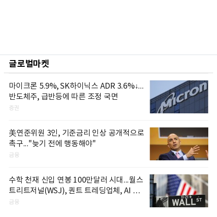
글로벌마켓
마이크론 5.9%, SK하이닉스 ADR 3.6%↓...
반도체주, 급반등에 따른 조정 국면
증권
美연준위원 3인, 기준금리 인상 공개적으로
촉구..."늦기 전에 행동해야"
금융
수학 천재 신입 연봉 100만달러 시대...월스
트리트저널(WSJ), 퀀트 트레딩업체, AI 기
업들 인재 확보 경쟁
금융