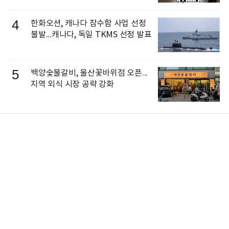
4
한화오션, 캐나다 잠수함 사업 선정
불발...캐나다, 독일 TKMS 선정 발표
5
백양숯불갈비, 울산꽃바위점 오픈...
지역 외식 시장 공략 강화