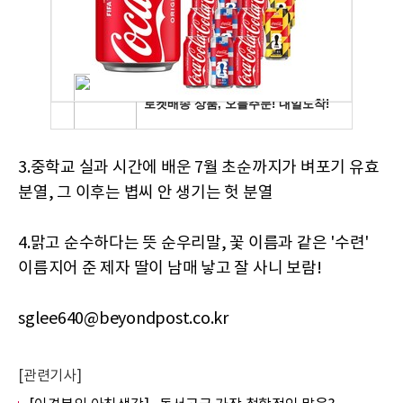
3.중학교 실과 시간에 배운 7월 초순까지가 벼포기 유효
분열, 그 이후는 볍씨 안 생기는 헛 분열
4.맑고 순수하다는 뜻 순우리말, 꽃 이름과 같은 '수련'
이름지어 준 제자 딸이 남매 낳고 잘 사니 보람!
sglee640@beyondpost.co.kr
[관련기사]