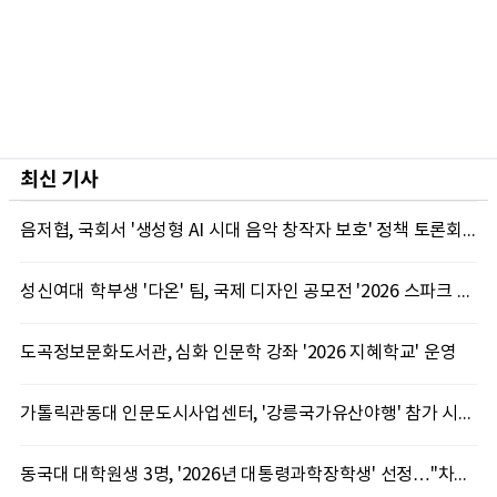
최신 기사
음저협, 국회서 '생성형 AI 시대 음악 창작자 보호' 정책 토론회 10일 개최
성신여대 학부생 '다온' 팀, 국제 디자인 공모전 '2026 스파크 어워드' 동상 수상
도곡정보문화도서관, 심화 인문학 강좌 '2026 지혜학교' 운영
가톨릭관동대 인문도시사업센터, '강릉국가유산야행' 참가 시민 15명 모집
동국대 대학원생 3명, '2026년 대통령과학장학생' 선정…"차세대 연구자 발굴"