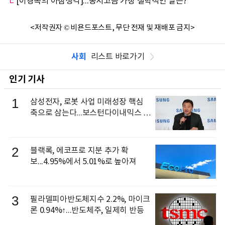
[이경복의 아침생각]...동서고금 가장 철학적인 말은?
<저작권자 © 비욘드포스트, 무단 전재 및 재배포 금지>
사회
리스트 바로가기
인기 기사
1
삼성전자, 로봇 사업 미래성장 핵심
축으로 삼는다...보스턴다이내믹스 출
신 이동건 부사장, 로보틱스 전략팀장
으로 선임
2
블랙록, 에코프로 지분 추가 확
보...4.95%에서 5.01%로 높아져
3
필라델피아반도체지수 2.2%, 마이크
론 0.94%↑...반도체주, 일제히 반등