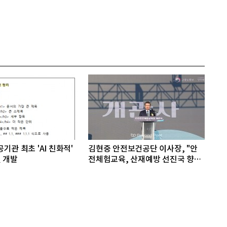
기관 최초 'AI 친화적'
김현중 안전보건공단 이사장, "안
 개발
전체험교육, 산재예방 선진국 향한
첫걸음"