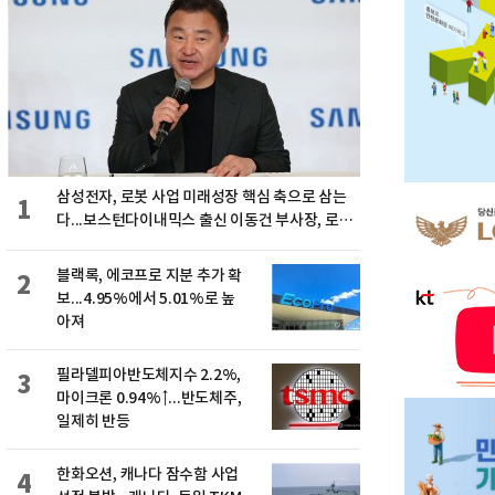
삼성전자, 로봇 사업 미래성장 핵심 축으로 삼는
1
다...보스턴다이내믹스 출신 이동건 부사장, 로보
틱스 전략팀장으로 선임
블랙록, 에코프로 지분 추가 확
2
보...4.95%에서 5.01%로 높
아져
필라델피아반도체지수 2.2%,
3
마이크론 0.94%↑...반도체주,
일제히 반등
한화오션, 캐나다 잠수함 사업
4