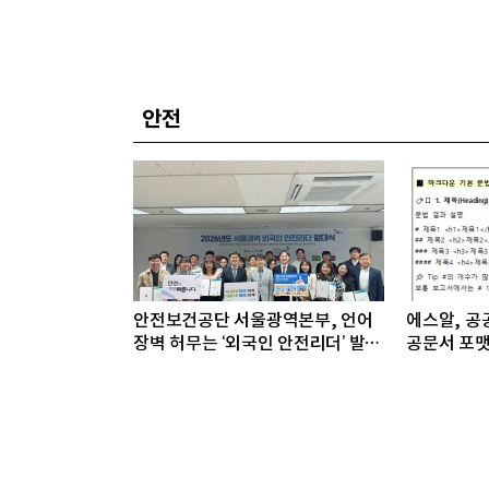
안전
안전보건공단 서울광역본부, 언어
에스알, 공공
장벽 허무는 ‘외국인 안전리더’ 발대
공문서 포맷
식 개최