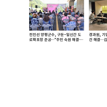
전진선 양평군수, 구둔~일신간 도
경과원, 기업
로확포장 준공…"주민 숙원 해결·안
건 해결…김
전한 교통환경 완성"