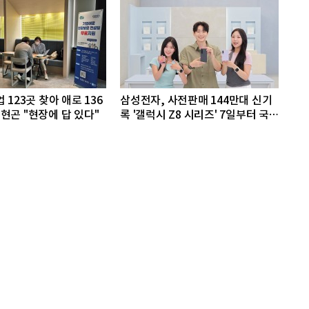
 123곳 찾아 애로 136
삼성전자, 사전판매 144만대 신기
현곤 "현장에 답 있다"
록 '갤럭시 Z8 시리즈' 7일부터 국
내 출시