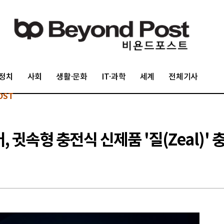
정치
사회
생활·문화
IT·과학
세계
전체기사
OST
귓속형 충전식 신제품 '질(Zeal)' 