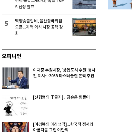
선정 불발...캐나다, 독일 TKM
S 선정 발표
백양숯불갈비, 울산꽃바위점
5
오픈...지역 외식 시장 공략 강
화
오피니언
이재준 수원시장, ‘창업도시 수원’ 청사
진 제시…2035 마스터플랜 본격 추진
[신형범의 千글자]...겸손은 힘들어
[이경복의 아침생각]...한국적 정서와
아름다움 그린 이만익