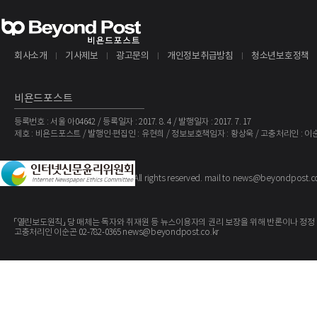
회사소개
기사제보
광고문의
개인정보취급방침
청소년보호정책
비욘드포스트
등록번호 : 서울 아04642 / 등록일자 : 2017. 8. 4 / 발행일자 : 2017. 7. 17
제호 : 비욘드포스트 / 발행인·편집인 : 유현희 / 정보보호책임자 : 황상욱 / 고충처리인 : 이
The BeyondPost
Copyright ©
. All rights reserved. mail to news@beyondpost.c
「열린보도원칙」 당 매체는 독자와 취재원 등 뉴스이용자의 권리 보장을 위해 반론이나 정정
고충처리인 이순곤 02-782-0365 news@beyondpost.co.kr