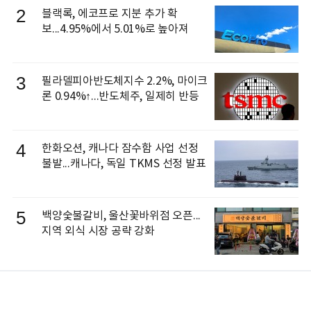
2
블랙록, 에코프로 지분 추가 확
보...4.95%에서 5.01%로 높아져
3
필라델피아반도체지수 2.2%, 마이크
론 0.94%↑...반도체주, 일제히 반등
4
한화오션, 캐나다 잠수함 사업 선정
불발...캐나다, 독일 TKMS 선정 발표
5
백양숯불갈비, 울산꽃바위점 오픈...
지역 외식 시장 공략 강화