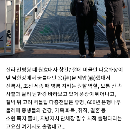
신라 진평왕 때 원효대사 창건? 절에 머물던 나옹화상이
앞 남한강에서 꿈틀대던 용(神)을 제압(勒)했대서
신륵사, 조선 세종 때 영릉 지키는 원찰 역할, 보통 산 속
사찰과 달리 남한강 바라보고 있어 풍광이 뛰어나고,
절벽 위 고려 벽돌탑 다층전탑은 유명, 600년 은행나무
둘레에 중생들의 건강, 가족 화목, 취직, 결혼 등
소원 쪽지 즐비, 지방자치 단체장 필수 치적 출렁다리는
고요한 여기서도 출렁대고...