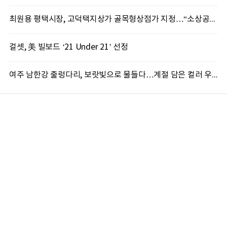
최원용 평택시장, 고덕택지상가 골목형상점가 지정…“소상공인 살리는 상권 활성화 속도”
걸셋, 美 빌보드 ‘21 Under 21’ 선정
여주 남한강 출렁다리, 보랏빛으로 물들다…계절 담은 컬러 우산 '인기'