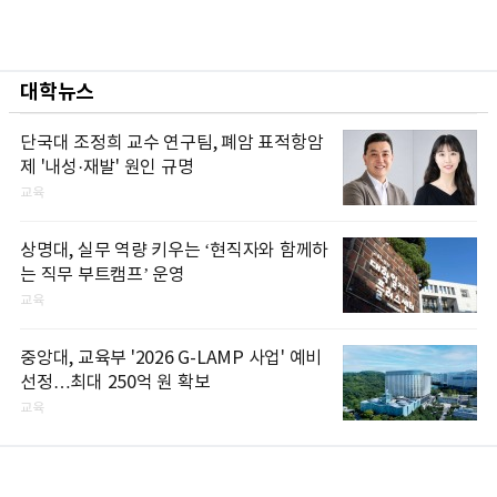
대학뉴스
단국대 조정희 교수 연구팀, 폐암 표적항암
제 '내성·재발' 원인 규명
교육
상명대, 실무 역량 키우는 ‘현직자와 함께하
는 직무 부트캠프’ 운영
교육
중앙대, 교육부 '2026 G-LAMP 사업' 예비
선정…최대 250억 원 확보
교육