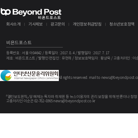
회사소개
기사제보
광고문의
개인정보취급방침
청소년보호정책
비욘드포스트
등록번호 : 서울 아04642 / 등록일자 : 2017. 8. 4 / 발행일자 : 2017. 7. 17
제호 : 비욘드포스트 / 발행인·편집인 : 유현희 / 정보보호책임자 : 황상욱 / 고충처리인 : 이
The BeyondPost
Copyright ©
. All rights reserved. mail to news@beyondpost.c
「열린보도원칙」 당 매체는 독자와 취재원 등 뉴스이용자의 권리 보장을 위해 반론이나 정정
고충처리인 이순곤 02-782-0365 news@beyondpost.co.kr