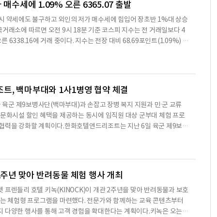
매수세에 1.09% 오른 6365.07 출발
시 약세에도 불구하고 외인의 저가 매수세에 힘입어 장초반 1%대 상승
국거래소에 따르면 오전 9시 18분 기준 코스피 지수는 전 거래일보다 4
오른 6338.16에 거래 중이다. 지수는 전장 대비 68.69포인트(1.09%) 상
 후 한때 6415.60까지 올랐다.외국인과 기관은 각각 2836억원, 15억원
2598억원 순매도하고 있다.시가총액 상위 10개 종목은 혼조세다. 삼성
닉스(0.33%), 삼성전자우(2.31%), SK스퀘어(0.41%), 삼성전기(2.4
3.91%)은 상승했고 현대차(-1.75%), 삼성바이오로직스(-0.26%),
, 백마부대와 1사1병영 협약 체결
군 제9보병사단(백마부대)과 손잡고 장병 복지 지원과 민·군 교류
 문화시설 할인 혜택을 제공하는 동시에 임직원 대상 군부대 체험 프로
 협력을 강화할 계획이다.한화호텔앤드리조트는 지난 6일 육군 제9보병
대와 '1사1병영' 협약을 체결했다고 밝혔다. 회사는 2010년부터 호국
동을 이어오고 있으며, 이번 협약은 장병들이 체감할 수 있는 복지 혜택
련됐다고 설명했다.협약에 따라 백마부대 장병과 가족은 전국 한화리조트
할인된 가격에 이용할 수 있다. 아쿠아플라넷은 동반 3인까지 최
 2주년 맞아 반려동물 체험 행사 개최
 프렌들리 호텔 키녹(KINOCK)이 개관 2주년을 맞아 반려동물과 보호
있는 체험형 프로그램을 마련했다. 전문가와 함께하는 교육 콘텐츠부터
 다양한 행사를 통해 고객 경험을 확대한다는 계획이다.키녹은 오는 8