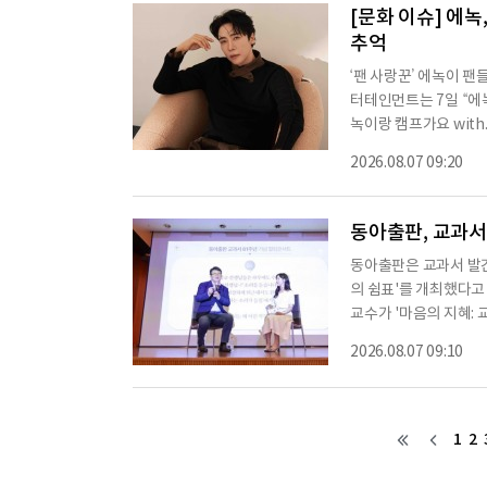
통해 가수 량현량하가 
[문화 이슈] 에녹
추억
‘팬 사랑꾼’ 에녹이 팬
터테인먼트는 7일 “에녹
녹이랑 캠프가요 wit
다.‘에녹이랑 캠프가요
2026.08.07 09:20
카페 화기에에 회원들
공을 들여 준비했다. 
력을 가까이에서 만끽할
동아출판, 교과서
동아출판은 교과서 발간 
의 쉼표'를 개최했다
교수가 '마음의 지혜:
필요한 심리 회복과 교
2026.08.07 09:10
아니라 어려움을 견디고
다. 그는 큰 성공이나
이는 데 더 중요하다고
1
2