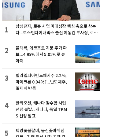
삼성전자, 로봇 사업 미래성장 핵심 축으로 삼는
1
다...보스턴다이내믹스 출신 이동건 부사장, 로보
틱스 전략팀장으로 선임
블랙록, 에코프로 지분 추가 확
2
보...4.95%에서 5.01%로 높
아져
필라델피아반도체지수 2.2%,
3
마이크론 0.94%↑...반도체주,
일제히 반등
한화오션, 캐나다 잠수함 사업
4
선정 불발...캐나다, 독일 TKM
S 선정 발표
백양숯불갈비, 울산꽃바위점
5