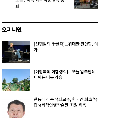
오픈...지역 외식 시장 공략 강
화
오피니언
[신형범의 千글자]...위대한 편안함, 의
자
[이경복의 아침생각]...오늘 입추인데,
더위는 더욱 기승
한동대 김준 석좌교수, 한국인 최초 ‘유
럽생화학연맹학술원’ 회원 위촉