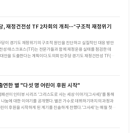
'Kinock 2nd Birthday : Play & Relax'를 주제로 2주년 기념 행사
사는 호텔 내 카페 스니프(Sniff), 로비, 페스타존 등에서 열린다. 20
 반려동물 동반 객실과 펫 특화 시설, 식음료 서비스를 기반으로 반려동물
텔 서비스를 운영해 왔다.행사 기간에는 반려동물 전문가
, 재정건전성 TF 2차회의 개최…“구조적 재정위기
당이 경기도 재정위기의 구조적 원인을 진단하고 실질적인 대응 방안
전성 태스크포스(TF)는 전문가들과 함께 재정운용 실태를 점검한 데
 대안을 도출한다는 계획이다.도의회 민주당 경기도 재정건전성 TF(공
·김태희 정책위원장)는 지난 6일 예담채에서 제2차 회의를 열고 경기
 실태를 분석하고 대응 방향을 논의했다고 7일 밝혔다.이날 회의에는
(안산2) 공동단장을 비롯해 김창식 기획재정위원장, 백승기 도청 예산
 교육청 예산결산특별위원장, 유경현 정무수석, 김회철 협치수석,
출연한 별 "다섯 명 어린이 후원 시작"
션이 인터뷰 시리즈 '그리스도로 사는 세상 이야기(그사세)'를 통해
, 나눔에 대한 이야기를 공개했다. 별은 가수로 데뷔하기까지의 과정과
어린이 후원을 시작하게 된 계기를 진솔하게 전했다.'그사세'는 매월 첫째
국컴패션의 인터뷰 콘텐츠로, 다양한 분야 인물들의 삶과 신앙, 나눔의
. 지금까지 송은이, 김범수, 백지영, 박위·송지은 부부, 배우 윤유선,
신의 이야기를 나눴다.별은 인터뷰에서 고등학교 시절 TV 프로그램을