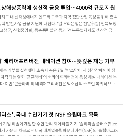
고창해상풍력에 생산적 금융 투입…4000억 규모 지원
도 내 신재생에너지 인프라 구축과 지역 첨단산업 육성을 위해 총 4
풍력 발전사업 금융 지원에 나선다.7일 우리은행은 전날(6일) 전북도청
고창군, 신협중앙회, 동촌풍력발전 등과 '전북특별자치도 생산적 금융
 발전 업무협약(MOU)'을 체결했다고 밝혔다. 이날 협약식에는 협약
이원택 도지사를 비롯해 우리은행 이명수 IB그룹장, 고창군 심덕섭
철 회장, 동촌풍력발전 오희종 대표이사 등 관계기관 주요 경영진이 참
북 고창군 공유수면 일대에 76.2MW 규모의 해상풍력 발전소를 조성·운
베’ 배리어프리버전 내레이션 참여…뜻깊은 재능 기부
재능 기부를 실천했다.소속사 측은 7일 “박소담이 시·청각장애인이 장
록 제작되는 영화 ‘콘클라베’의 배리어프리버전에 음성 해설 내레이션 녹
혔다.이번 ‘콘클라베’의 배리어프리버전은 박소담의 스크린 복귀작으로
행’에서 호흡을 맞춘 김미조 감독이 연출을 맡았다. 박소담의 생생한 내
특유의 감각적인 연출력이 만나, 작품의 몰입도를 한층 높일 것으로 기
섬세한 감성과 안정적인 전달력으로 작품 속 긴장감은 물론, 인물들의
 전할 예정이다.박소담은 “뜻깊은 작업에 참여할
러스', 국내 수면기기 첫 NSF 슬립마크 획득
 기업 리솔이 개발한 수면 관리 웨어러블 기기 '슬리피솔 플러스(Slee
수면기기 가운데 처음으로 미국 내셔널슬립파운데이션(NSF)의 '슬립마크(S