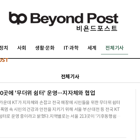
정치
사회
생활·문화
IT·과학
세계
전체기사
OST
전체기사
410곳에 '무더위 쉼터' 운영…지자체와 협업
가운데 KT가 지자체와 손잡고 전국 매장에 시민들을 위한 무더위 쉼터
 폭염 속 시민의 건강과 안전을 지키기 위해 서울·부산·대전 등 전국 KT
 쉼터로 운영 중이라고 밝혔다.지역별로는 서울 213곳이 '기후동행쉼
'우리동네기후쉼터', 대전 70곳이 '한파무더위쉼터'로 운영되고 있다. KT
 접근성이 높은 KT 매장을 쉼터로 제공하고 있다. 매장 입구에는 지자체
부착돼 있어 누구나 자유롭게 이용 가능하다.