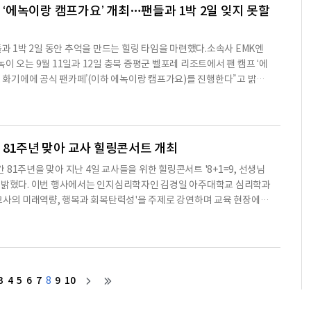
박진영에게 발탁되는 모습을 보고 가수의 꿈을 갖게
, ‘에녹이랑 캠프가요’ 개최…팬들과 1박 2일 잊지 못할
들과 1박 2일 동안 추억을 만드는 힐링 타임을 마련했다.소속사 EMK엔
이 오는 9월 11일과 12일 충북 증평군 벨포레 리조트에서 팬 캠프 ‘에
h. 화기에에 공식 팬카페’(이하 에녹이랑 캠프가요)를 진행한다”고 밝혔
’는 에녹의 다채로운 활동을 위해 그동안 아낌없이 서포트 해준 공식 팬
을 위한 자리로, 에녹이 캠프 장소부터 프로그램까지 하나하나 세세하게
무대와 방송에서 보여준 아티스트 에녹이 아닌, 사람 냄새 나는 에녹의 매
 기회로 팬들에게 기대감을 안기고 있다.에녹은 1
 81주년 맞아 교사 힐링콘서트 개최
81주년을 맞아 지난 4일 교사들을 위한 힐링콘서트 '8+1=9, 선생님
고 밝혔다. 이번 행사에서는 인지심리학자인 김경일 아주대학교 심리학과
 교사의 미래역량, 행복과 회복탄력성'을 주제로 강연하며 교육 현장에서
사의 역할에 대해 이야기를 나눴다.김 교수는 행복을 삶의 최종 목표가
 다시 일어설 수 있도록 돕는 심리적 자원으로 바라봐야 한다고 말했
 특별한 경험보다 일상에서 자주 경험하는 작은 행복이 회복탄력성을 높
 설명했다. 좋아하는 음식을 먹거나 산책을 하는 등 자신만의
3
4
5
6
7
9
10
8