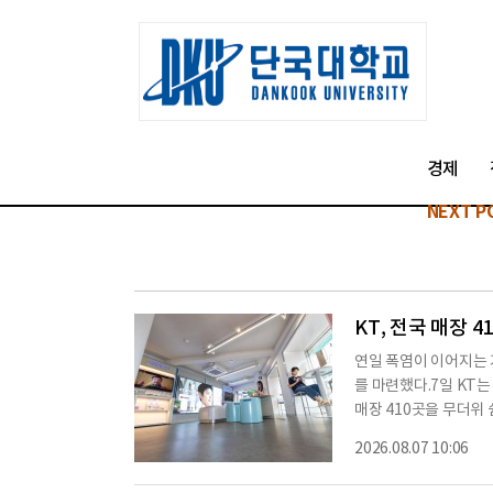
경제
NEXT P
KT, 전국 매장 
연일 폭염이 이어지는 
를 마련했다.7일 KT는
매장 410곳을 무더위
터', 부산 127곳이 
2026.08.07 10:06
는 각 지자체와 협업해
별 쉼터 인증 현판이 