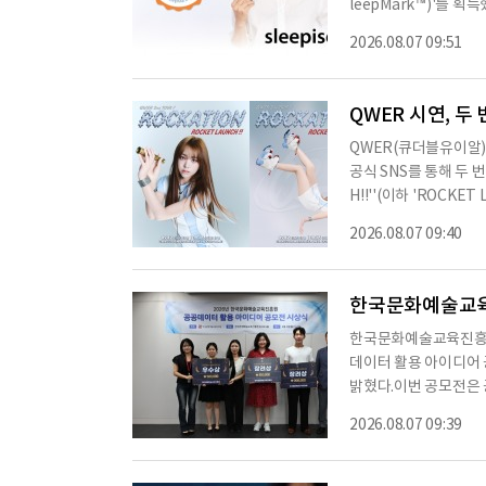
leepMark™)'를 
과 해외 시장 경쟁력을
2026.08.07 09:51
크를 획득했다고 밝혔다.
동을 수행하는 미국의 
의 근거 기반 권고와 
QWER 시연, 
QWER(큐더블유이알) 
공식 SNS를 통해 두 번째
H!!''(이하 'ROCK
터 속 시연은 세련된 
2026.08.07 09:40
을 향한 당찬 포부를 전
NCH!!'에 대한 기대감
은 세상에 QWER의 
한국문화예술교육진
팀워크를 바탕으로 한
한국문화예술교육진흥원(
데이터 활용 아이디어 
밝혔다.이번 공모전은
사회문제 해결에 기여할
2026.08.07 09:39
개 팀이 참여했으며, 서
을 종합적으로 평가해 대
르떼 레이더: 문화예술