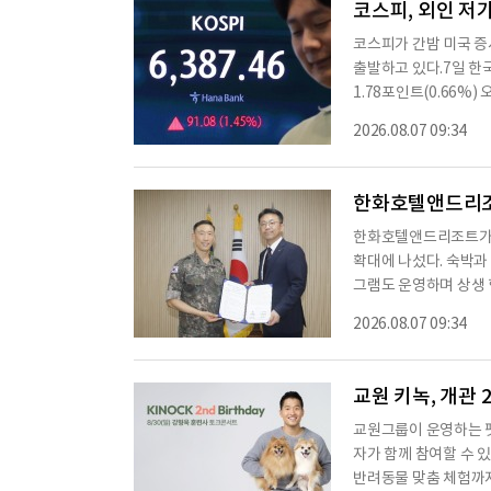
코스피, 외인 저가 
코스피가 간밤 미국 증
출발하고 있다.7일 한
1.78포인트(0.66%) 
승한 6365.07에 개장
2026.08.07 09:34
순매수 중이고 개인은 
전자(2.17%), SK하이
4%), LG에너지솔루션(
한화호텔앤드리조트
KB금융(-0.06
한화호텔앤드리조트가 육
확대에 나섰다. 숙박과
그램도 운영하며 상생
사단 사령부에서 백마부
2026.08.07 09:34
보훈 분야 사회공헌 활
을 확대하기 위해 마
와 다양한 부대시설을 
교원 키녹, 개관
교원그룹이 운영하는 펫
자가 함께 참여할 수 
반려동물 맞춤 체험까지