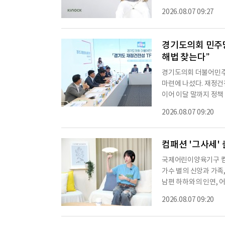
월 30일부터 9월 5일까지 
2026.08.07 09:27
를 진행한다고 밝혔다. 행
24년 문을 연 키녹은
동반 여행객을 위한 호
경기도의회 민주당
해법 찾는다”
경기도의회 더불어민주
마련에 나섰다. 재정건
이어 이달 말까지 정책
동단장 장한별 총괄수석
2026.08.07 09:20
도 재정여건과 재정운용
장한별(수원4)·김태희
결산특별위원장, 이채명
컴패션 '그사세' 
국제어린이양육기구 컴패
가수 별의 신앙과 가족
남편 하하와의 인연, 
주 목요일 공개되는 한
2026.08.07 09:20
경험을 소개하는 시리즈다
신애라 등이 출연해 자