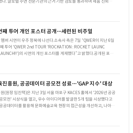
획득했다. 글로벌 수면 전문기관의 근거 기반 검토를 통과하며 제품 신뢰성
 강화하는 계기를 마련했다.리솔은 7일 슬리피솔 플러스가 NSF 슬립마
 1990년 설립된 NSF는 수면 건강 연구와 교육, 대국민 인식 개선 활
독립 비영리기관이다. 슬립마크는 소비자용 수면 제품과 서비스가 NSF
평가 기준에 부합하는지를 검토해 부여하는 인증 프로그램이다. 전문
두 번째 투어 개인 포스터 공개…세련된 비주얼
멤버 시연이 우주 정복에 나선다.소속사 측은 7일 “QWER이 지난 6일
 투어 'QWER 2nd TOUR 'ROCKATION : ROCKET LAUNC
ET LAUNCH!!')의 시연의 개인 포스터를 게재했다”고 밝혔다.공개된 포스
비주얼로 한층 깊어진 분위기를 자랑했다. 망원경을 든 포즈로 우주 정복
한 가운데, 시연은 더 넓은 세상을 향해 밝게 인사하며 'ROCKET LAU
을 높였다.'ROCKET LAUNCH!!'는 우주로 뻗어나가는 로켓처럼, 더 넓
음악을 각인시키겠다는 포부를 담은 두 번째 투어다. QWER은 견고해진
흥원, 공공데이터 공모전 성료…'GAP 지수' 대상
층 진
원장 임진택)은 지난 3일 서울 마포구 KACES 홀에서 '2026년 공공
공모전' 시상식을 열고, 우수 아이디어를 발굴한 5개 팀을 시상했다고
 공공데이터를 활용해 문화예술교육 현장의 접근성을 개선하고, 나아가
 수 있는 국민 체감형 아이디어를 찾기 위해 마련됐다. 공모에는 총 69
면 및 발표 심사를 거쳐 문제 인식 및 공공성, 정보 활용성, 기대효과 등
상 1팀, 우수상 1팀, 장려상 3팀이 최종 선정됐다.영예의 대상은 '아
교육 빈틈을 찾는 데이터 나침반'을 제안한 '민호예찬'팀이