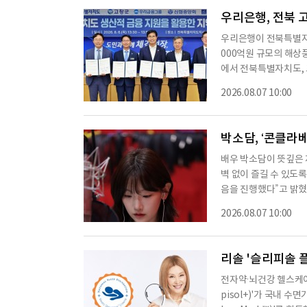
우리은행, 전북 
우리은행이 전북특별자치
000억원 규모의 해상
에서 전북특별자치도, 
지원을 활용한 지역산업
2026.08.07 10:00
식에는 전북특별자치도 
군수, 신협중앙회 고영
석했다.이번 협약은 전
박소담, ‘콘클라
배우 박소담이 뜻깊은 
벽 없이 즐길 수 있도
음을 진행했다”고 밝
조명받은 영화 ‘경주기
2026.08.07 10:00
레이션과 김미조 감독 
대를 모은다.박소담은 
감정선을 더욱 생생하게
리솔 '슬리피솔 플
전자약·뇌건강 헬스케어
pisol+)'가 국내 