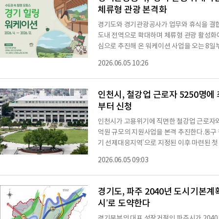
체류형 관광 본격화
경기도와 경기관광공사가 업무와 휴식을 결합한 
도내 전역으로 확대하며 체류형 관광 활성화에
심으로 추진해 온 워케이션 사업을 오는 8일
근무 문화 확산과 관광 수요 감소에 대응하는
2026.06.05 10:26
적 조치다.공사에 따르면 워케이션은 ‘일(Work
업무를 수행하며 휴식과 재충전을 함께 누리
프리랜서를 중심으로 관심이 높아지면서 체
인천시, 철강업 근로자 5250명에 
부터 신청
인천시가 고용위기에 직면한 철강업 근로자와 
억원 규모의 지원사업을 본격 추진한다.동구
기 선제대응지역’으로 지정된 이후 마련된 첫
금을 지급해 지역경제 회복의 마중물 역할을 
2026.06.05 09:03
상공회의소, 인천경영자총협회와 함께 ‘인천 
터 모집한다고 밝혔다.이번 사업은 철강산업
과 생계 지원을 목표로 마련됐으며 고용노동부
경기도, 파주 2040년 도시기본계획
시’로 도약한다
경기북부의 대표 성장거점인 파주시가 2040