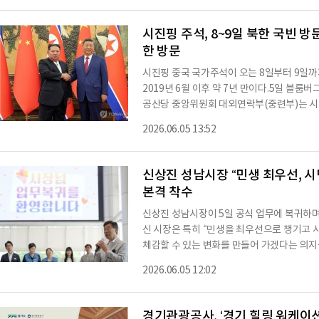
가족과 지인, 선거 관계자들이 함께 자리해 
뒤 “다시 한번 안성의 미래를 맡겨주신 시민
시진핑 주석, 8~9일 북한 국빈 방문
한 방문
시진핑 중국 국가주석이 오는 8일부터 9일까
2019년 6월 이후 약 7년 만이다.5일 블
공산당 중앙위원회 대외연락부(중련부)는 시
국무위원장의 초청으로 8∼9일 북한을 국빈
2026.06.05 13:52
아닌 중련부가 맡아 시 주석의 방북이 국가 간
을 띠고 있음을 시사했다.중련부는 다만 시 
았다.조선중앙통신도 이날 "조선노동당 총
신상진 성남시장 “민생 최우선, 시
본격 착수
신상진 성남시장이 5일 공식 업무에 복귀하며
신 시장은 특히 “민생을 최우선으로 챙기고 
체감할 수 있는 변화를 만들어 가겠다는 의지
에서 직원들과 업무 복귀 인사를 나누고 주요
2026.06.05 12:02
실·국·소·단장, 구청장 등 간부 공무원들이 
했다.이어 열린 직원 간담회에서 신 시장은 
한 공직자들에게 감사의 뜻을 전했다.◇“공직
경기관광공사, ‘경기 힐링 워케이