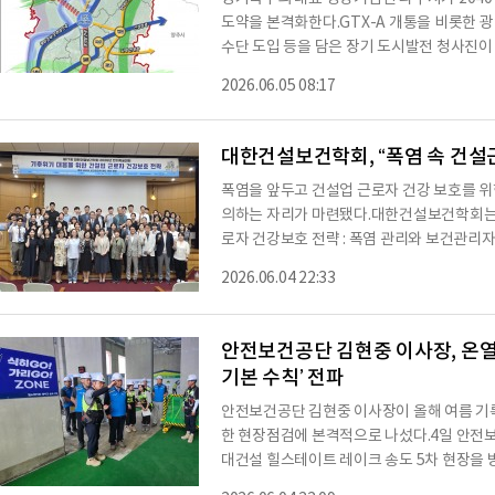
도약을 본격화한다.GTX-A 개통을 비롯한 
수단 도입 등을 담은 장기 도시발전 청사진이
다.경기도는 5일 파주시가 수립한 ‘2040년
2026.06.05 08:17
시기본계획은 향후 20년 이상 도시의 성장 방
제시하는 최상위 법정계획으로, 도시의 미래 
◇GTX 시대 맞은 파주, 인구 76만 자족도
대한건설보건학회, “폭염 속 건설
폭염을 앞두고 건설업 근로자 건강 보호를 위
의하는 자리가 마련됐다.대한건설보건학회는 지
로자 건강보호 전략 : 폭염 관리와 보건관리자
학회 2026년 전기학술대회’를 개최했다고 
2026.06.04 22:33
보건 관계자, 산업보건 전문가와 건설보건 
응을 위한 폭염관리 정책 동향과 건설업 건
졌다. 또 폭염이 근로자 건강에 미치는 영향과
안전보건공단 김현중 이사장, 온열
기본 수칙’ 전파
안전보건공단 김현중 이사장이 올해 여름 기
한 현장점검에 본격적으로 나섰다.4일 안전
대건설 힐스테이트 레이크 송도 5차 현장을 방
점검했다고 밝혔다.이번 방문은 올 여름 ‘폭염