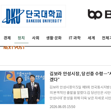
경제
정치
사회
생활·문화
IT·과학
세계
전체
NEXT POST
김보라 안성시장, 당선증 수령…“
겠다”
김보라 안성시장이 5일 제9회 전국동시지방선
의 본격적인 출발을 알렸다.김 당선인은 시민
안성시대’ 완성을 위해 더욱 낮은 자세로 시
성시선거관리위원회 주관으로 제9회 전국동
2026.06.05 15:50
이날 행사에는 김 시장을 비롯해 경기도의원 