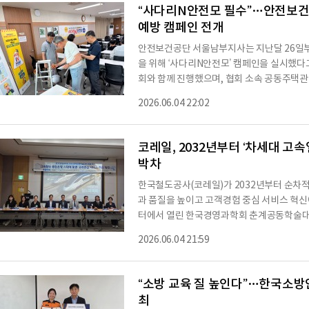
“환경의 날을 앞두고 지역 사회를 구성하는
“사다리N안전모 필수”…안전보건
예방 캠페인 전개
안전보건공단 서울남부지사는 지난달 26일부
을 위해 ‘사다리N안전모’ 캠페인을 실시했
회와 함께 진행했으며, 협회 소속 공동주택
리 작업 시 안전모 착용의 중요성을 알리고,
2026.06.04 22:02
로 안전모 착용을 떠올릴 수 있는 ‘안전모 걸
하며 작업 경고문구가 새겨져있다.또 최근 
해 사고 예방의 중요성을 강조했다. 과거 30
코레일, 2032년부터 ‘차세대 고
박차
한국철도공사(코레일)가 2032년부터 순차
과 품질을 높이고 고객경험 중심 서비스 혁신
터에서 열린 한국경영과학회 춘계공동학술대
스 혁신 방안’을 발표했다고 밝혔다.이번 
2026.06.04 21:59
레이션학회가 공동 주최했으며, 산업계와 학계
한 다양한 의견을 주고 받았다.코레일은 이날
는 고속열차의 도입 준비 과정과 철도 중심 
“소방 교육 질 높인다”…한국소방
최