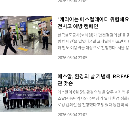
2026.06.04 22:09
장은 현장에서 온열질환 예방 실태를 직접 
여름철 평균기온이 가장 높았다, 올해 또한 
열질환 발생 위험이 높아지고 있는 실정이다.
“캐리어는 에스컬레이터 위험해요”
전사고 예방 캠페인
한국철도공사(코레일)가 ‘안전점검의 날’을 맞
방 캠페인’을 열었다.4일 코레일에 따르면 
해 철도 이용객을 대상으로 진행했다. 서울·용산·영등포·청량리·강릉·제천·대전·익산·광주송정·
순천·영주·동대구·부산역 등 13개 곳에서 동
2026.06.04 22:05
전수칙인 안전 손잡이 잡기, 걷거나 뛰지 않기
며 적극적인 실천을 강조했다. 또 캐리어를
를 이용할 것을 안내했다.캐리어가 에스컬레
에스알, 환경의 날 기념해 ‘RE:
관 맞손
에스알이 6월 5일 환경의 날을 앞두고 지역 
스알은 동탄역사와 주변상가 일대 환경 정화와
로깅 캠페인’을 진행했다고 밝혔다.동탄역 직
백화점 동탄역, 동탄2지구대 등 지역 유관기
2026.06.04 22:03
치를 함께 실현했다.캠페인 참여자들은 30도
분담해 역사 인근 곳곳에서 정화활동을 펼치