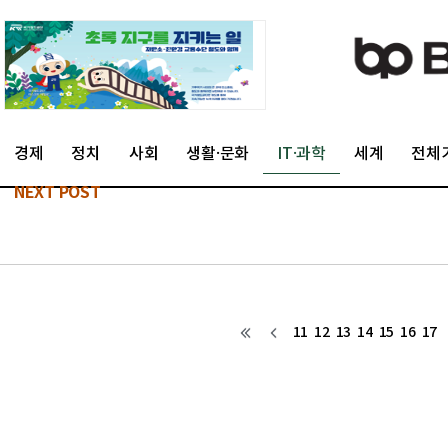
경제
정치
사회
생활·문화
IT·과학
세계
전체
NEXT POST
11
12
13
14
15
16
17