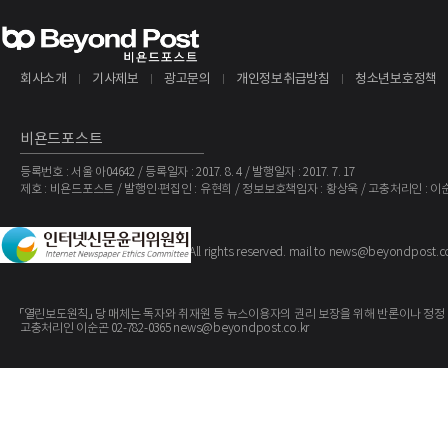
회사소개
기사제보
광고문의
개인정보취급방침
청소년보호정책
비욘드포스트
등록번호 : 서울 아04642 / 등록일자 : 2017. 8. 4 / 발행일자 : 2017. 7. 17
제호 : 비욘드포스트 / 발행인·편집인 : 유현희 / 정보보호책임자 : 황상욱 / 고충처리인 : 이
The BeyondPost
Copyright ©
. All rights reserved. mail to news@beyondpost.c
「열린보도원칙」 당 매체는 독자와 취재원 등 뉴스이용자의 권리 보장을 위해 반론이나 정정
고충처리인 이순곤 02-782-0365 news@beyondpost.co.kr